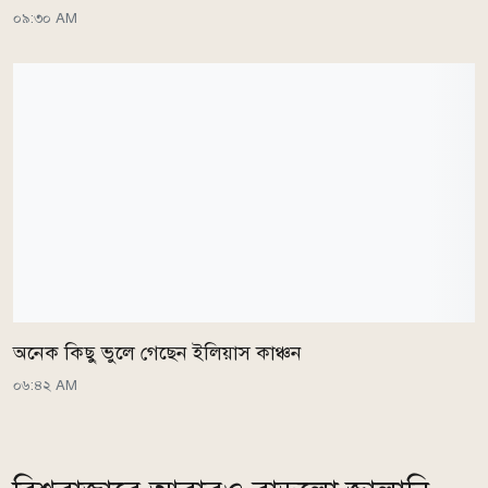
০৯:৩০ AM
অনেক কিছু ভুলে গেছেন ইলিয়াস কাঞ্চন
০৬:৪২ AM