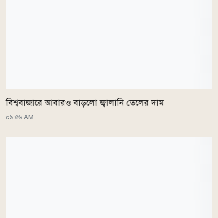
বিশ্ববাজারে আবারও বাড়লো জ্বালানি তেলের দাম
০৯:৫৬ AM