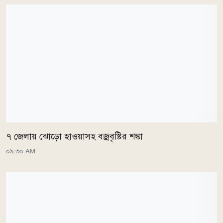
৭ জেলায় ঝোড়ো হাওয়াসহ বজ্রবৃষ্টির শঙ্কা
০৯:৩০ AM