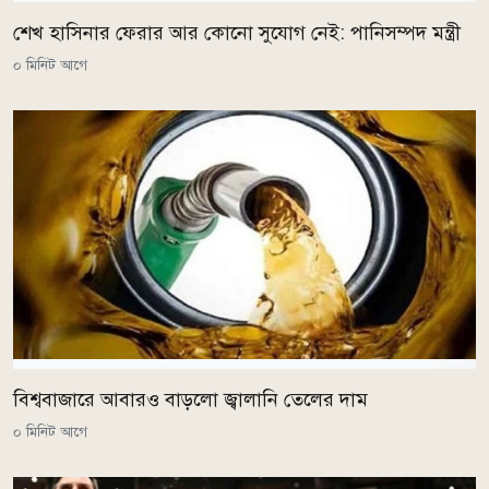
শেখ হাসিনার ফেরার আর কোনো সুযোগ নেই: পানিসম্পদ মন্ত্রী
০ মিনিট আগে
বিশ্ববাজারে আবারও বাড়লো জ্বালানি তেলের দাম
০ মিনিট আগে