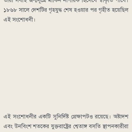
তারা সবাই জন্মসূত্রে মার্কিন নাগরিক হিসেবে স্বীকৃতি পাবে।
১৮৬৮ সালে দেশটির গৃহযুদ্ধ শেষ হওয়ার পর গৃহীত হয়েছিল
এই সংশোধনী।
এই সংশোধনীর একটি সুনির্দিষ্ট প্রেক্ষাপটও রয়েছে। অষ্টাদশ
এবং উনবিংশ শতকের যুক্তরাষ্ট্রের শ্বেতাঙ্গ বসতি স্থাপনকারীরা