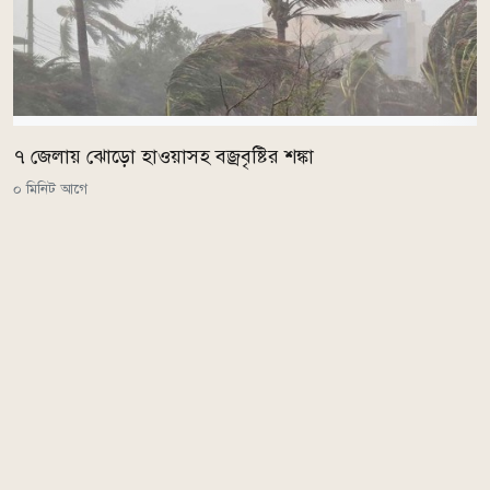
৭ জেলায় ঝোড়ো হাওয়াসহ বজ্রবৃষ্টির শঙ্কা
০ মিনিট আগে