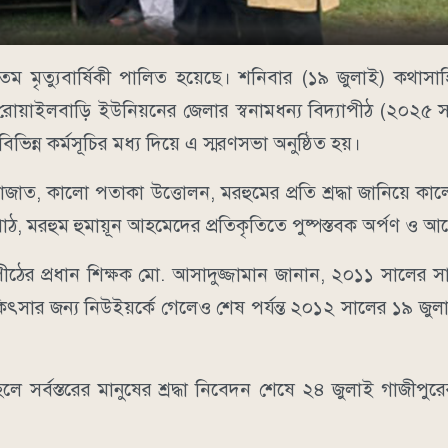
ম মৃত্যুবার্ষিকী পালিত হয়েছে। শনিবার (১৯ জুলাই) কথাসাহি
 রোয়াইলবাড়ি ইউনিয়নের জেলার স্বনামধন্য বিদ্যাপীঠ (২০২৫
ভিন্ন কর্মসূচির মধ্য দিয়ে এ স্মরণসভা অনুষ্ঠিত হয়।
াত, কালো পতাকা উত্তোলন, মরহুমের প্রতি শ্রদ্ধা জানিয়ে কাল
পাঠ, মরহুম হুমায়ূন আহমেদের প্রতিকৃতিতে পুষ্পস্তবক অর্পণ ও
াপীঠের প্রধান শিক্ষক মো. আসাদুজ্জামান জানান, ২০১১ সালের সা
িৎসার জন্য নিউইয়র্কে গেলেও শেষ পর্যন্ত ২০১২ সালের ১৯ জুলা
সর্বস্তরের মানুষের শ্রদ্ধা নিবেদন শেষে ২৪ জুলাই গাজীপুরের