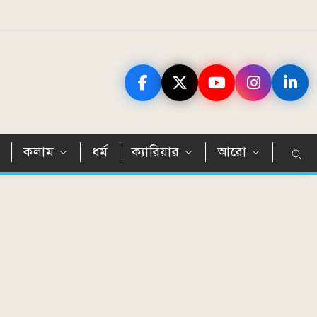
ন
কলাম
ধর্ম
ক্যারিয়ার
আরো