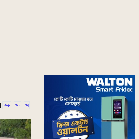
|
অ+
অ-
অ