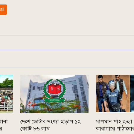
ail
খানা
দেশে ভোটার সংখ্যা ছাড়াল ১২
সালমান শাহ হত্যা
ীর
কোটি ৮৬ লাখ
কারাগারে পাঠানোর 