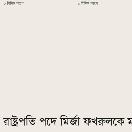
০ মিনিট আগে
০ মিনিট আগে
রাষ্ট্রপতি পদে মির্জা ফখরুলক