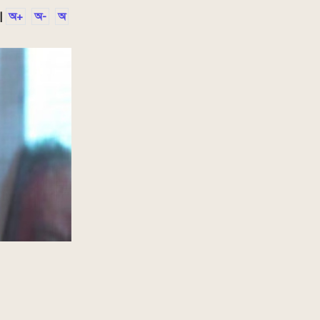
|
অ+
অ-
অ