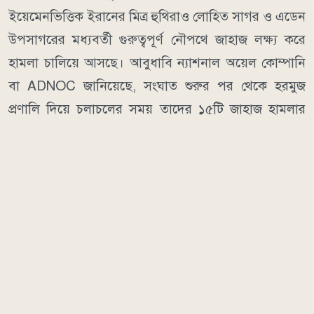
ইয়েমেনভিত্তিক ইরানের মিত্র হুথিরাও লোহিত সাগর ও এডেন
উপসাগরের মধ্যবর্তী গুরুত্বপূর্ণ নৌপথে জাহাজ লক্ষ্য করে
হামলা চালিয়ে আসছে।
আবুধাবি ন্যাশনাল অয়েল কোম্পানি
বা ADNOC জানিয়েছে, সংঘাত শুরুর পর থেকে হরমুজ
প্রণালি দিয়ে চলাচলের সময় তাদের ১৫টি জাহাজ হামলার
শিকার হয়েছে। এসব ঘটনায় একজন ক্রু নিহত এবং ২০ জন
আহত হয়েছেন বলে জানিয়েছে সংস্থাটি।
সৌদি-পাকিস্তান-তুরস্কের প্রতিরক্ষা চুক্তি:
এদিকে মধ্যপ্রাচ্যে সংঘাত ছড়িয়ে পড়ার আশঙ্কার মধ্যে সৌদি
আরব, পাকিস্তান ও তুরস্ক একটি যৌথ প্রতিরক্ষা চুক্তিতে সই
করেছে। শুক্রবার (৭ আগস্ট) মক্কায় এই চুক্তি স্বাক্ষরিত হয়।
চুক্তি অনুযায়ী, তিন দেশের যেকোনো একটি দেশ সশস্ত্র
হামলার শিকার হলে সেটিকে তিন দেশের ওপর হামলা