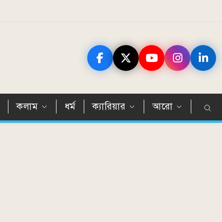
ন
কলাম
ধর্ম
ক্যারিয়ার
আরো