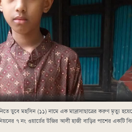
িতে ডুবে মহসিন (১১) নামে এক মাদ্রাসাছাত্রের করুণ মৃত্যু হয়েছ
িয়নের ৭ নং ওয়ার্ডের উজির আলী হাজী বাড়ির পাশের একটি বিল