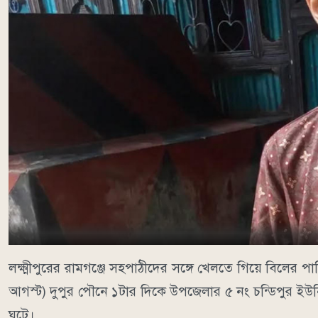
লক্ষ্মীপুরের রামগঞ্জে সহপাঠীদের সঙ্গে খেলতে গিয়ে বিলের পান
আগস্ট) দুপুর পৌনে ১টার দিকে উপজেলার ৫ নং চন্ডিপুর ইউন
ঘটে।