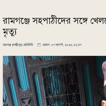
রামগঞ্জে সহপাঠীদের সঙ্গে খেলত
মৃত্যু
রামগঞ্জ (লক্ষ্মীপুর) প্রতিনিধি
প্রকাশ: ০৭ আগস্ট, ২০২৬, ২২:৫৭