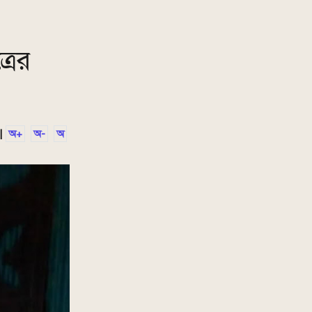
রের
|
অ+
অ-
অ