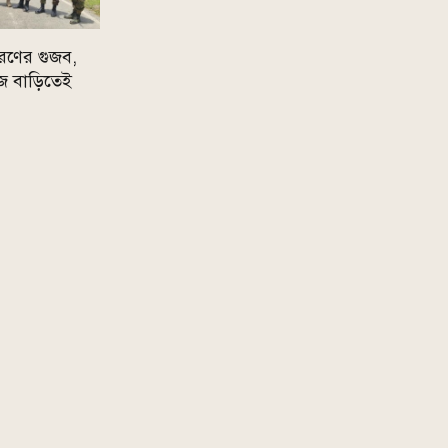
রণের গুজব,
 নিজ বাড়িতেই