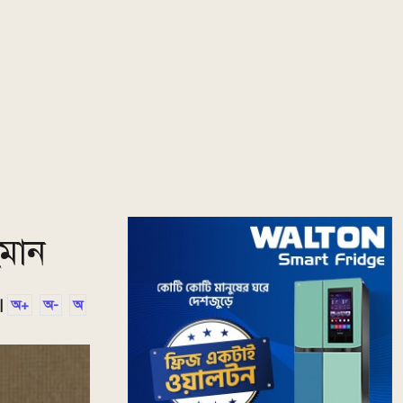
হমান
|
অ+
অ-
অ