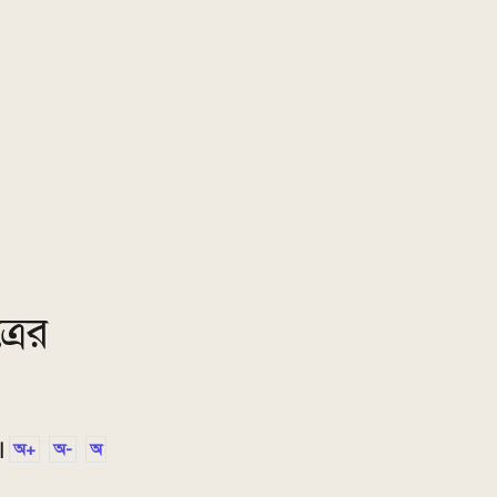
রের
|
অ+
অ-
অ