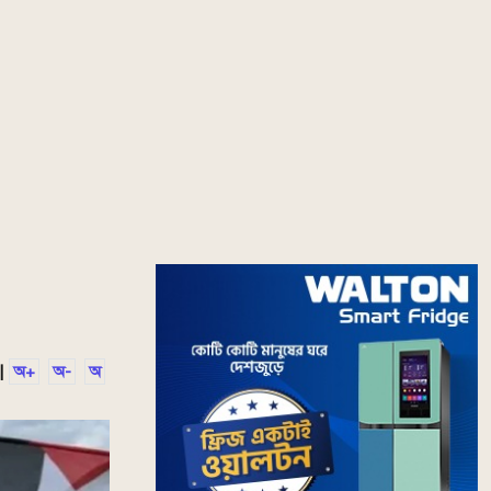
|
অ+
অ-
অ