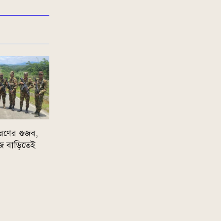
রণের গুজব,
 নিজ বাড়িতেই