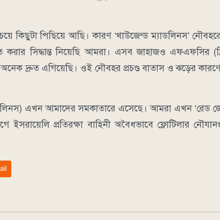
েয়ে কিছুটা পিছিয়ে আছি। কারণ ‘থাউজেন্ড ম্যাডলিনস’ নৌবহর
 করার সিদ্ধান্ত নিয়েছি আমরা। এসব জাহাজও এফএফসির (ফ্র
অনেক দ্রুত এগিয়েছি। ওই নৌবহর প্রচণ্ড বাতাস ও ঝড়ের কার
াডলিনস) এখন আমাদের সমকাতারে এসেছে। আমরা এখন ‘রেড জোন’
ে ইসরায়েলি প্রতিরক্ষা বাহিনী অবৈধভাবে ফ্লোটিলার নৌয
ail