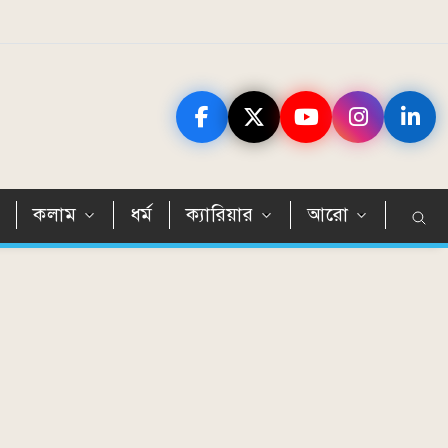
ন
কলাম
ধর্ম
ক্যারিয়ার
আরো