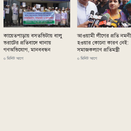
কায়েতপাড়ায় বসতভিটায় বালু
আওয়ামী লীগের প্রতি নমন
ভরাটের প্রতিবাদে থানায়
হওয়ার কোনো কারণ নেই:
গণঅভিযোগ, মানববন্ধন
সমাজকল্যাণ প্রতিমন্ত্রী
০ মিনিট আগে
০ মিনিট আগে