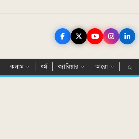
ন
কলাম
ধর্ম
ক্যারিয়ার
আরো