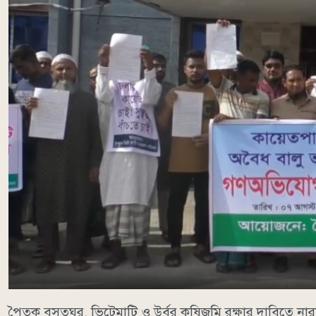
পৈতৃক বসতঘর, ভিটেমাটি ও উর্বর কৃষিজমি রক্ষার দাবিতে ন