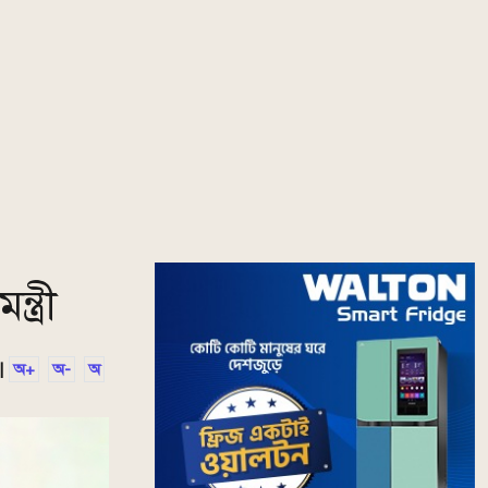
ত্রী
|
অ+
অ-
অ