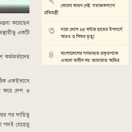
কোনো কারণ নেই: সমাজকল্যাণ
প্রতিমন্ত্রী
ন্তব্য করেছেন
সারা দেশে ২৪ ঘণ্টায় হামের উপসর্গে
স্থায়ীত্ব একটি
আরও ৩ শিশুর মৃত্যু
বাংলাদেশের গণমাধ্যম প্রকৃতপক্ষে
শ কর্মকর্তাদের
এখনো স্বাধীন নয়: জামায়াত আমির
মিঠাপুকুরে গৃহবধূকে কলাবাগানে নিয়ে
। ঠিক একইভাবে
ধর্ষণের অভিযোগ
বন করে দেশ ও
সব খবর
ের পর দায়িত্ব
নো পদই যেহেতু