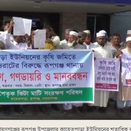
ারায়ণগঞ্জের রূপগঞ্জ উপজেলার কায়েতপাড়া ইউনিয়নের শতাধিক বা