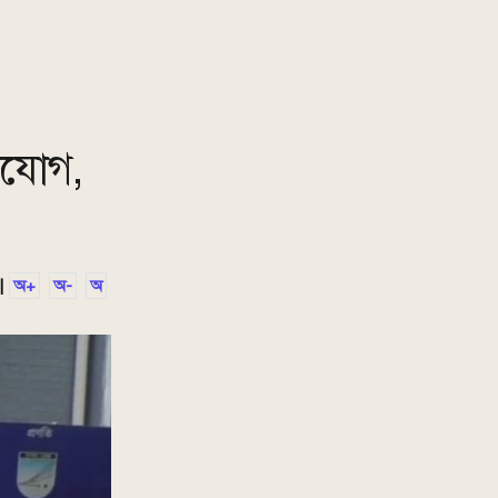
িযোগ,
|
অ+
অ-
অ