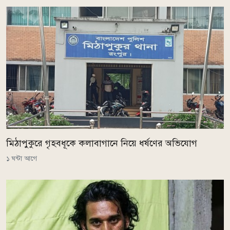
মিঠাপুকুরে গৃহবধূকে কলাবাগানে নিয়ে ধর্ষণের অভিযোগ
১ ঘন্টা আগে