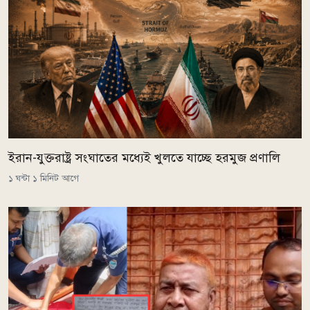
ইরান-যুক্তরাষ্ট্র সংঘাতের মধ্যেই খুলতে যাচ্ছে হরমুজ প্রণালি
১ ঘন্টা ১ মিনিট আগে