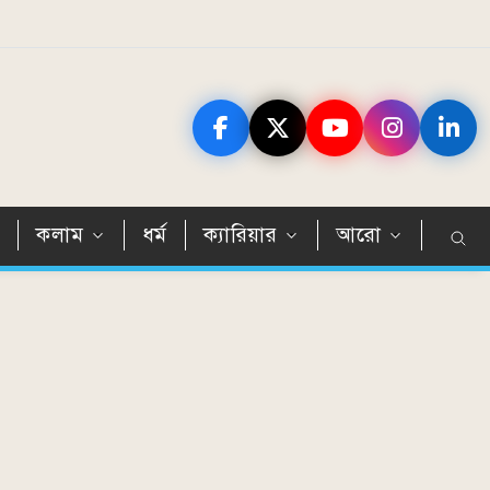
ন
কলাম
ধর্ম
ক্যারিয়ার
আরো