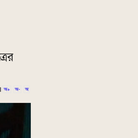
রের
|
অ+
অ-
অ