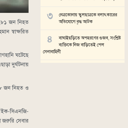
নেত্রকোনায় স্কুলছাত্রকে বলাৎকারের
 ২৮১ জন নিহত
অভিযোগে বৃদ্ধ আটক
ন স্বাক্ষরিত
বাঘাইছড়িতে অপহরণের গুজব, সংশ্লিষ্ট
ব্যক্তিকে নিজ বাড়িতেই পেল
সেনাবাহিনী
রাণহানি ঘটেছে
ছাড়া দুর্ঘটনায়
ব্রাহ্মণবাড়িয়ায় ভারতীয় নাগরিককে
বাংলাদেশি জন্মনিবন্ধন দেওয়ার
অভিযোগ
 ৮ জন নিহত ও
সব খবর
বাইক-সিএনজি-
 জরুরি সেবার