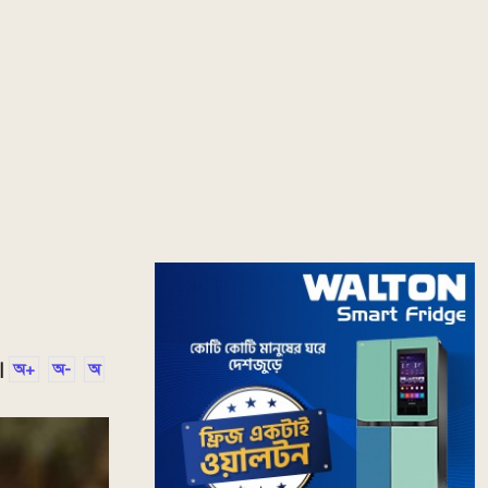
|
অ+
অ-
অ