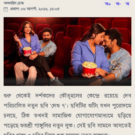
অনলাইন ডেস্ক
অ+
অ-
অ
প্রকাশ: ০৬ আগস্ট, ২০২৬, ১৬:০৫
শুরু থেকেই দর্শকদের কৌতূহলের কেন্দ্রে রয়েছে দেব
পরিচালিত নতুন ছবি ‘দেশু ৭’। ছবিটির শুটিং যখন পুরোদমে
চলছে, ঠিক তখনই সামাজিক যোগাযোগমাধ্যমে ছড়িয়ে
পড়েছে শুভশ্রী গাঙ্গুলির নতুন লুক। সেই ছবি সামনে আসতেই