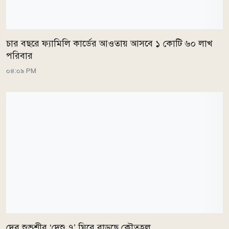
চার বছরে ফ্যামিলি কার্ডের আওতায় আসবে ১ কোটি ৬০ লাখ
পরিবার
০৪:০৯ PM
দেব শুভশ্রীর ‘দেশু ৭’ ঘিরে বাড়ছে কৌতূহল