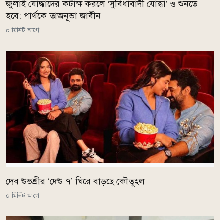
জুলাই যোদ্ধাদের কটাক্ষ করলে ‘সুবিধাবাদী যোদ্ধা’ ও শুনতে
হবে: পার্থকে তাজনূভা জাবীন
০ মিনিট আগে
দেব শুভশ্রীর ‘দেশু ৭’ ঘিরে বাড়ছে কৌতূহল
০ মিনিট আগে