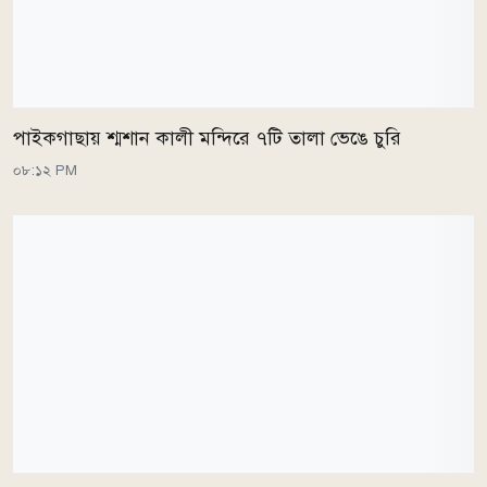
পাইকগাছায় শ্মশান কালী মন্দিরে ৭টি তালা ভেঙে চুরি
০৮:১২ PM