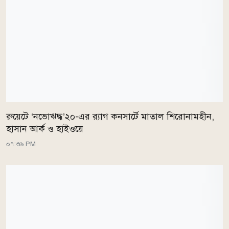
রুয়েটে ‘নভোঋদ্ধ’২০-এর র‍্যাগ কনসার্টে মাতাল শিরোনামহীন,
হাসান আর্ক ও হাইওয়ে
০৭:৩৬ PM