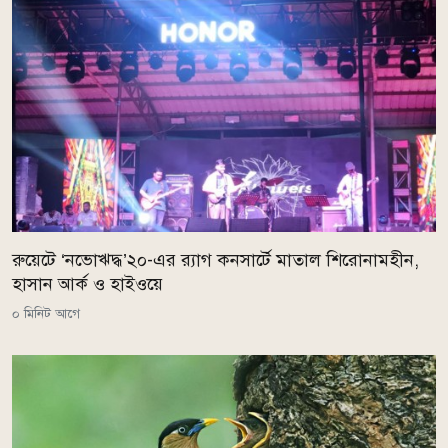
রুয়েটে ‘নভোঋদ্ধ’২০-এর র‍্যাগ কনসার্টে মাতাল শিরোনামহীন,
হাসান আর্ক ও হাইওয়ে
০ মিনিট আগে