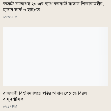
রুয়েটে ‘নভোঋদ্ধ’২০-এর র‍্যাগ কনসার্টে মাতাল শিরোনামহীন,
হাসান আর্ক ও হাইওয়ে
০৭:৩৬ PM
রাজশাহী বিশ্ববিদ্যালয়ে স্বস্তির আবাস পেয়েছে বিরল
বামুনশালিক
০৭:১৭ PM