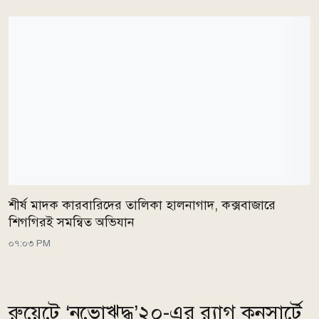
শীর্ষ মাদক কারবারিদের তালিকা হালনাগাদ, কক্সবাজারে
শিগগিরই সমন্বিত অভিযান
০৭:০৩ PM
রুয়েটে ‘নভোঋদ্ধ’২০-এর র‍্যাগ কনসার্টে