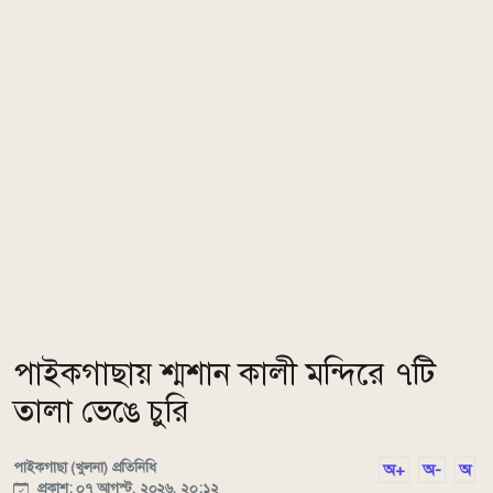
পাইকগাছায় শ্মশান কালী মন্দিরে ৭টি
তালা ভেঙে চুরি
পাইকগাছা (খুলনা) প্রতিনিধি
অ+
অ-
অ
প্রকাশ: ০৭ আগস্ট, ২০২৬, ২০:১২