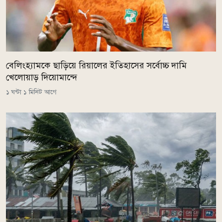
বেলিংহ্যামকে ছাড়িয়ে রিয়ালের ইতিহাসের সর্বোচ্চ দামি
খেলোয়াড় দিয়োমান্দে
১ ঘন্টা ১ মিনিট আগে