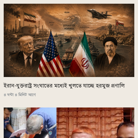
ইরান-যুক্তরাষ্ট্র সংঘাতের মধ্যেই খুলতে যাচ্ছে হরমুজ প্রণালি
৪ ঘন্টা ৪ মিনিট আগে