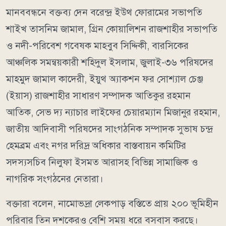
মানববন্ধনে বক্তব্য দেন বরেন্দ্র ইউথ ফোরামের সভাপতি
শাইখ তাসনিম জামাল, গ্রিন কোয়ালিশন রাজশাহীর সভাপতি
ও নদী-পরিবেশ গবেষক মাহবুব সিদ্দিকী, বারসিকের
আঞ্চলিক সমন্বয়কারী শহিদুল ইসলাম, জুলাই-৩৬ পরিষদের
মাহমুদ জামাল কাদেরী, ইয়ুথ অ্যাকশন ফর সোশ্যাল চেঞ্জ
(ইয়াস) রাজশাহীর সাধারণ সম্পাদক আতিকুর রহমান
আতিক, সেভ দ্য ন্যাচার লাইফের চেয়ারম্যান মিজানুর রহমান,
জাতীয় আদিবাসী পরিষদের সাংগঠনিক সম্পাদক সুভাষ চন্দ্র
হেমব্রম এবং নগর দরিদ্র অধিকার বাস্তবায়ন কমিটির
সদস্যসচিব নিলুফা ইসমত আরাসহ বিভিন্ন সামাজিক ও
নাগরিক সংগঠনের নেতারা।
বক্তারা বলেন, নামোভদ্রা লেকপাড় বস্তিতে প্রায় ২০০ ভূমিহীন
পরিবার তিন দশকেরও বেশি সময় ধরে বসবাস করছে।