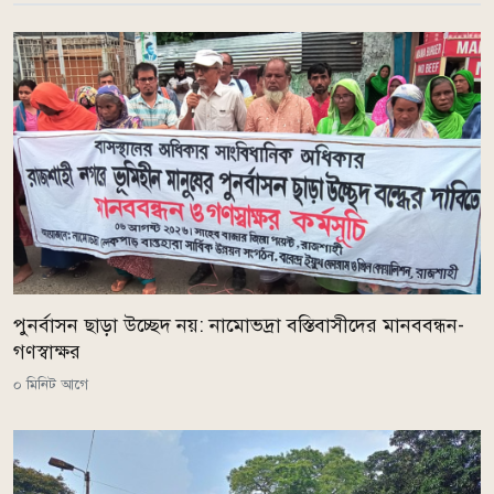
পুনর্বাসন ছাড়া উচ্ছেদ নয়: নামোভদ্রা বস্তিবাসীদের মানববন্ধন-
গণস্বাক্ষর
০ মিনিট আগে