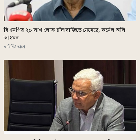
বিএনপির ২০ লাখ লোক চাঁদাবাজিতে নেমেছে: কর্নেল অলি
আহমদ
০ মিনিট আগে