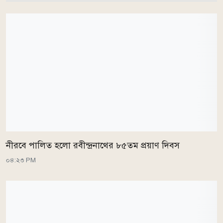
নীরবে পালিত হলো রবীন্দ্রনাথের ৮৫তম প্রয়াণ দিবস
০৪:২৩ PM