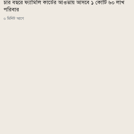
চার বছরে ফ্যামিলি কার্ডের আওতায় আসবে ১ কোটি ৬০ লাখ
পরিবার
০ মিনিট আগে