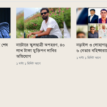
ই শেষ
নাটোরে স্কুলছাত্রী অপহরণ, ৪০
নড়াইল ও লোহাগড়
লাখ টাকা মুক্তিপণ দাবির
৬ নেতার বহিষ্কারাদ
অভিযোগ
১ ঘন্টা ১ মিনিট আগে
১ ঘন্টা ১ মিনিট আগে