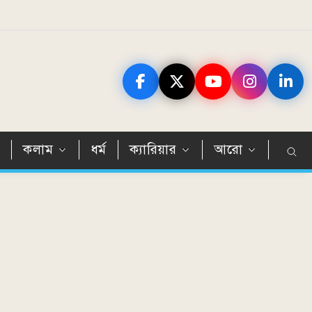
ন
কলাম
ধর্ম
ক্যারিয়ার
আরো