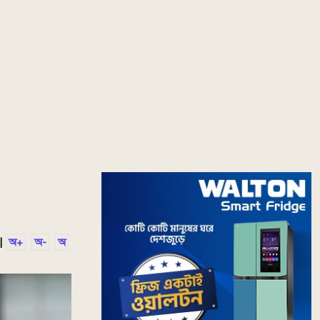
|
অ+
অ-
অ