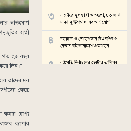
নাটোরে স্কুলছাত্রী অপহরণ, ৪০ লাখ
 চলার অভিযোগ
টাকা মুক্তিপণ দাবির অভিযোগ
ুভূতির বার্তা
নড়াইল ও লোহাগড়ায় বিএনপির ৬
নেতার বহিষ্কারাদেশ প্রত্যাহার
ী। গত ২৫ বছর
রাষ্ট্রপতি নির্বাচনের ভোটার তালিকা
া করে দিন।"
প্রকাশ
তায় তাদের মন
সব খবর
ীদের ক্ষেত্রে
রা ক্ষমার যোগ্য
তাদের ব্যাপার