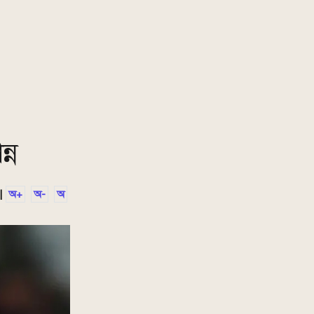
্ন
|
অ+
অ-
অ