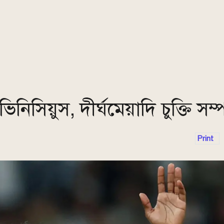
িসিয়ুস, দীর্ঘমেয়াদি চুক্তি সম্পন
Print