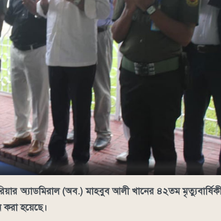
িয়ার অ্যাডমিরাল (অব.) মাহবুব আলী খানের ৪২তম মৃত্যুবার্ষিকী
দন করা হয়েছে।