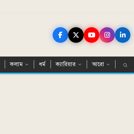
ন
কলাম
ধর্ম
ক্যারিয়ার
আরো