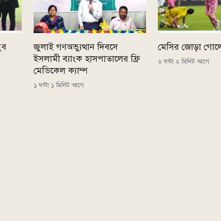
ুব
জুলাই গণঅভ্যুত্থান দিবসে
মেসির জোড়া গোল
ইসলামী ব্যাংক হাসপাতালের ফ্রি
২ ঘন্টা ২ মিনিট আগে
মেডিকেল ক্যাম্প
১ ঘন্টা ১ মিনিট আগে