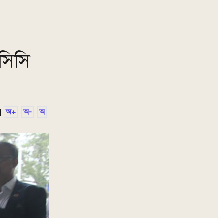
নসিসি
|
অ+
অ-
অ