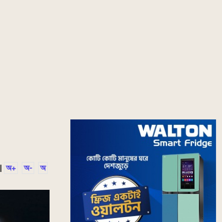
|
অ+
অ-
অ