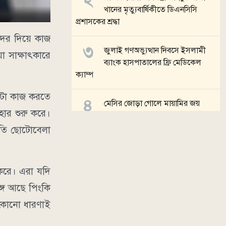
খানের মৃত্যুবার্ষিকীতে ডিএনসিসি
প্রশাসকের শ্রদ্ধা
দের দিয়ে কাজ
জুলাই গণঅভ্যুত্থান দিবসে ইসলামী
 সাক্ষাৎকারে
ব্যাংক হাসপাতালের ফ্রি মেডিকেল
ক্যাম্প
্টা কাজ করতে
মেসির জোড়া গোলে মায়ামির জয়
ার শুরু করে।
যোতি ছোটোবেলা
দর্শনার্থীদের জন্য আজ খুলছে জুলাই
স্মৃতি জাদুঘর
 করে। এরা যদি
সব খবর
গে আছে পিংকি
 কোনো ধারণাই