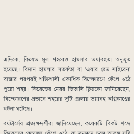
এদিকে, কিয়েভ মূল শহরেও হামলার ভয়াবহতা অনুভূত
হয়েছে। বিমান হামলার সতর্কতা বা ‘এয়ার রেড সাইরেন’
বাজার পরপরই শক্তিশালী একাধিক বিস্ফোরণে কেঁপে ওঠে
পুরো শহর। কিয়েভের মেয়র ভিতালি ক্লিচকো জানিয়েছেন,
বিস্ফোরণের প্রভাবে শহরের দুটি জেলায় ভয়াবহ অগ্নিকাণ্ডের
ঘটনা ঘটেছে।
রয়টার্সের প্রত্যক্ষদর্শীরা জানিয়েছেন, কয়েকটি বিকট শব্দে
কিয়েভের কেন্দ্রস্থল কেঁপে ওঠে, যা জনমনে চরম আতঙ্ক সৃষ্টি