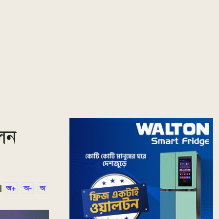
লেন
|
অ+
অ-
অ