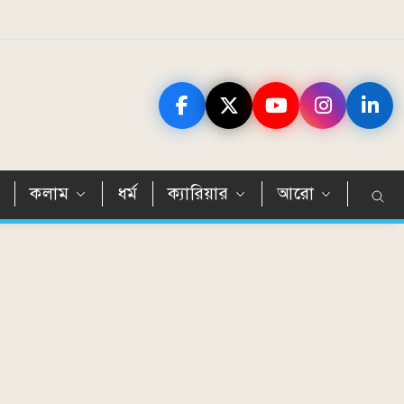
ন
কলাম
ধর্ম
ক্যারিয়ার
আরো