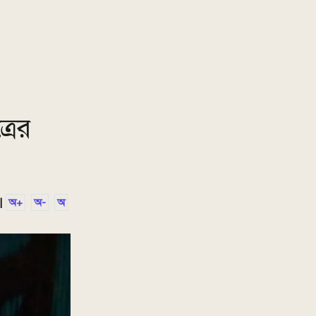
রের
|
অ+
অ-
অ