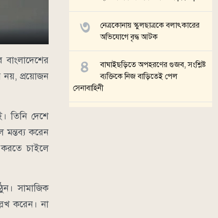
নেত্রকোনায় স্কুলছাত্রকে বলাৎকারের
অভিযোগে বৃদ্ধ আটক
ব বাংলাদেশের
বাঘাইছড়িতে অপহরণের গুজব, সংশ্লিষ্ট
ি নয়, প্রয়োজন
ব্যক্তিকে নিজ বাড়িতেই পেল
সেনাবাহিনী
েই। তিনি দেশে
ব্রাহ্মণবাড়িয়ায় ভারতীয় নাগরিককে
বাংলাদেশি জন্মনিবন্ধন দেওয়ার
 মন্তব্য করেন
অভিযোগ
র করতে চাইলে
সব খবর
িঠুন। সামাজিক
্লেখ করেন। না