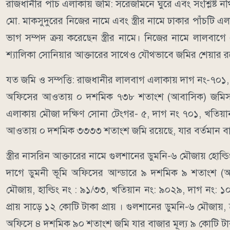
রাজধানীর পাঁচ এলাকায় জমি: সরেজমিনে ঘুরে এবং সংশ্লিষ্ট
মো. মাকসুদুরের নিজের নামে এবং স্ত্রীর নামে ঢাকার পাঁচটি
ভাগ সম্পদ ক্রয় করেছেন স্ত্রীর নামে। নিজের নামে লালবাগ
শ্যালিকা সোনিয়ার আক্তারের সাথেও যৌথভাবে জমির শেয়ার র
যত জমি ও সম্পত্তি: রাজধানীর লালবাগ এলাকায় দাগ নং-৭০১,
অফিসের আওতায় ০ দশমিক ৭৩৮ শতাংশ (আবাসিক) জমিসহ ফ্ল্য
এলাকায় মৌজা দক্ষিণ সোনা টেংগর- ৫, দাগ নং ৭০১, খতিয
আওতায় ০ দশমিক ৩৩৩৩ শতাংশ জমি রয়েছে, যার বর্তমান বাজা
স্ত্রীর নাসরিন আক্তারের নামে গুলশানের ডুমনি-৬ মৌজায় হ
দাগে ডুমনী ভূমি অফিসের আন্ডারে ৯ দশমিক ৯ শতাংশ (আবা
মৌজায়, হাল্ডিং নং : ৯১/৩৩, খতিয়ান নং: ৯০২৯, দাগ নং: 
প্রায় সাড়ে ১২ কোটি টাকা প্রায় । গুলশানের ডুমনি-৬ মৌজা
অফিসে ৪ দশমিক ৯০ শতাংশ জমি যার বাজার মূল্য ৯ কোটি টাকা