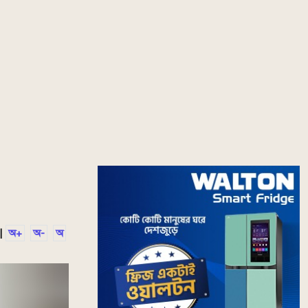
|
অ+
অ-
অ