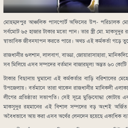
মোহম্মদপুর আঞ্চলিক পাসপোর্ট অফিসের উপ- পরিচালক মো. 
সর্বমোট ৬৫ হাজার টাকার মতো পান। তার স্ত্রী মো. মাকসুদুর
স্বাভাবিক জীবনযাপন করতে পারে। অথচ এই কর্মকর্তা গড়ে তু
রাজধানীর গুলশান, লালবাগ, বাড্ডা, জোয়ারাসাহারা, মানিকদিতে ন
সব মিলিয়ে এসব সম্পদের বর্তমান বাজারমূল্য অন্তত ৬০ কোটি
টাকার বিছানায় ঘুমানো এই কর্মকর্তার বাড়ি বরিশালের মেহেন
উপজেলায়। বর্তমানে তারা থাকেন রাজধানীর মানিকদী এলাকায়। 
লীগের প্রতিষ্ঠাতা সভাপতি। সেই সূত্রে মুক্তিযোদ্ধা কোটা
মাকসুদুর রহমানের এই বিশাল সম্পদের বড় অংশই অর্জিত হ
অবৈধভাবে আয় করা এসব অর্থের লেনদেন হয়েছে একাধিক ব্যা