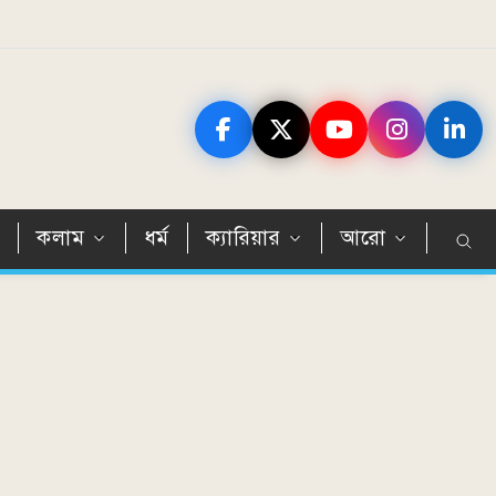
ন
কলাম
ধর্ম
ক্যারিয়ার
আরো