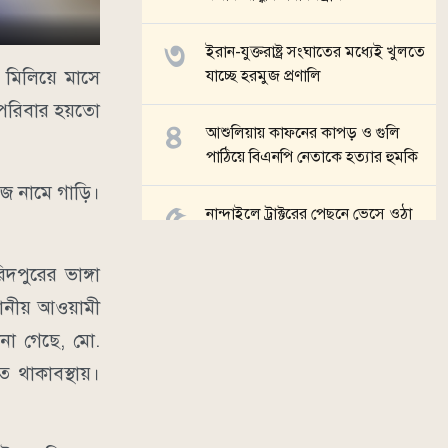
ইরান-যুক্তরাষ্ট্র সংঘাতের মধ্যেই খুলতে
মিলিয়ে মাসে
যাচ্ছে হরমুজ প্রণালি
 পরিবার হয়তো
আশুলিয়ায় কাফনের কাপড় ও গুলি
পাঠিয়ে বিএনপি নেতাকে হত্যার হুমকি
িজ নামে গাড়ি।
নান্দাইলে ট্রাক্টরের পেছনে ভেসে ওঠা
মাছ ধরতে ছুটছে শিশুরা
দপুরের ভাঙ্গা
সব খবর
ানীয় আওয়ামী
ানা গেছে, মো.
থাকাবস্থায়।