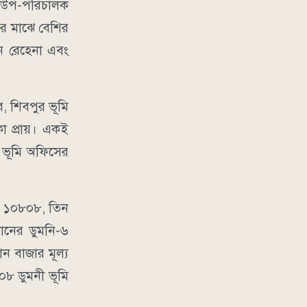
ের উপ-পরিচালক
এর মাঝে বেশির
োন রেহেনা এবং
, শিবপুর ভূমি
 প্রায়। একই
 ভূমি অফিসের
৭, ১০৮০৮, তিন
ানের ডুমনি-৬
ন বাজার মূল্য
৮০৮ ডুমনী ভূমি