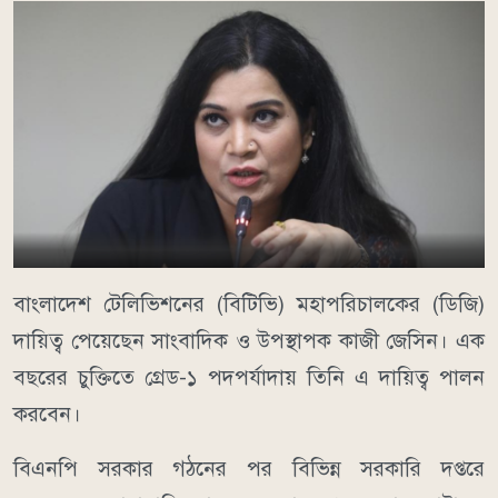
বাংলাদেশ টেলিভিশনের (বিটিভি) মহাপরিচালকের (ডিজি)
দায়িত্ব পেয়েছেন সাংবাদিক ও উপস্থাপক কাজী জেসিন। এক
বছরের চুক্তিতে গ্রেড-১ পদপর্যাদায় তিনি এ দায়িত্ব পালন
করবেন।
বিএনপি সরকার গঠনের পর বিভিন্ন সরকারি দপ্তরে