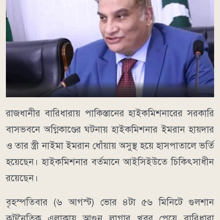
রাজধানীর বারিধারায় পাকিস্তানের হাইকমিশনারের সরকারি
বাসভবনে অগ্নিকাণ্ডের ঘটনায় হাইকমিশনার ইমরান হায়দার
ও তার স্ত্রী নাইমা ইমরান ধোঁয়ায় অসুস্থ হয়ে হাসপাতালে ভর্তি
হয়েছেন। হাইকমিশনার বর্তমানে আইসিইউতে চিকিৎসাধীন
রয়েছেন।
বৃহস্পতিবার (৬ আগস্ট) ভোর ৪টা ৫৬ মিনিটে গুলশান
কূটনৈতিক এলাকায় আগুন লাগার খবর পেয়ে বারিধারা