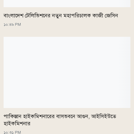
বাংলাদেশ টেলিভিশনের নতুন মহাপরিচালক কাজী জেসিন
১০:৪৯ PM
পাকিস্তান হাইকমিশনারের বাসভবনে আগুন, আইসিইউতে
হাইকমিশনার
১০:৩১ PM