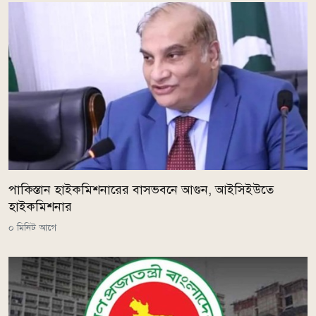
পাকিস্তান হাইকমিশনারের বাসভবনে আগুন, আইসিইউতে
হাইকমিশনার
০ মিনিট আগে