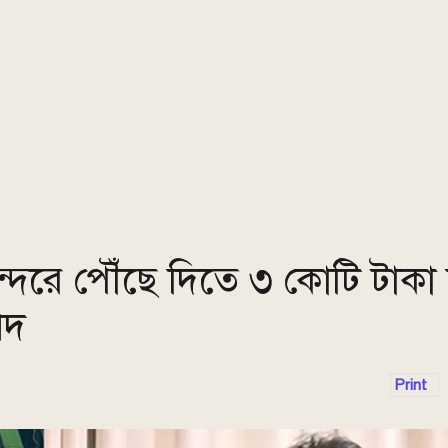
দরে পৌঁছে দিতে ৩ কোটি টাকা 
েদ
Print