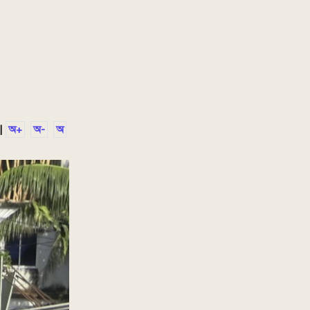
|
অ+
অ-
অ