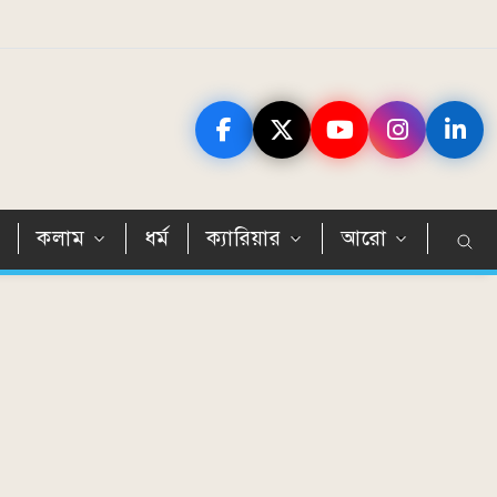
ন
কলাম
ধর্ম
ক্যারিয়ার
আরো