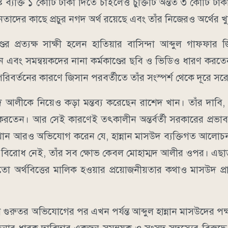
 ব্যক্তি ১ কোটি টাকা দিতে চাইলেও চুক্তিটি অন্তত ৩ কোটি টাকা
েতাদের কাছে প্রচুর নগদ অর্থ রয়েছে এবং তাঁর নিজেরও অর্থের খ
র প্রত্যক্ষ সাক্ষী হলেন হাতিয়ার বাসিন্দা আব্দুল গাফফার
েন এবং সমন্বয়কদের নানা কর্মকাণ্ডের ছবি ও ভিডিও ধারণ করতেন
িবর্তনের কারণে জিসান পরবর্তীতে তাঁর সংস্পর্শ থেকে দূরে সর
লীকে নিয়েও কড়া মন্তব্য করেছেন রাশেদ খান। তাঁর দাবি, হ
রতেন। আর সেই কারণেই তৎকালীন অন্তর্বর্তী সরকারের প্রভাব
 খান আরও অভিযোগ করেন যে, হান্নান মাসউদ ব্যক্তিগত আল
ো বিরোধ নেই, তাঁর সব ক্ষোভ কেবল মোহাম্মদ আলীর ওপর। এছা
তো অর্থবিত্তের মালিক হওয়ার প্রয়োজনীয়তার কথাও মাসউদ প
ন গুরুতর অভিযোগের পর এখন পর্যন্ত আব্দুল হান্নান মাসউদের প