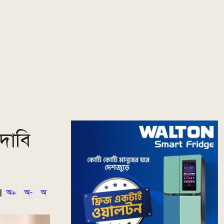
দাবি
|
অ+
অ-
অ