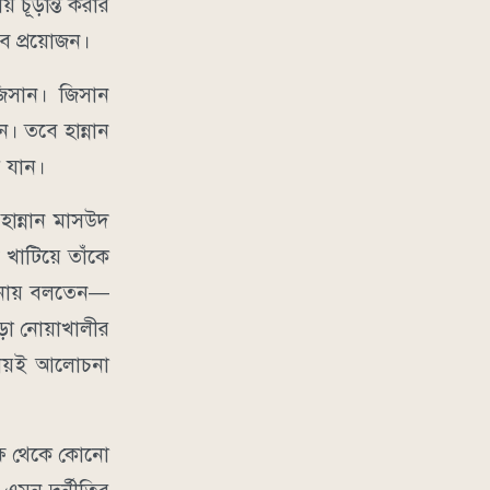
য় চূড়ান্ত করার
ুব প্রয়োজন।
 জিসান। জিসান
। তবে হান্নান
ে যান।
ান্নান মাসউদ
 খাটিয়ে তাঁকে
োচনায় বলতেন—
ড়া নোয়াখালীর
্রায়ই আলোচনা
ক্ষ থেকে কোনো