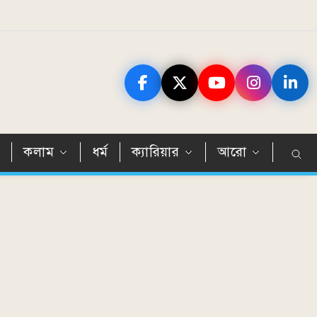
ন
কলাম
ধর্ম
ক্যারিয়ার
আরো