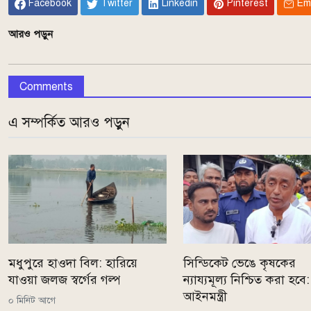
Facebook
Twitter
Linkedin
Pinterest
Em
আরও পড়ুন
Comments
এ সম্পর্কিত আরও পড়ুন
মধুপুরে হাওদা বিল: হারিয়ে
সিন্ডিকেট ভেঙে কৃষকের
যাওয়া জলজ স্বর্গের গল্প
ন্যায্যমূল্য নিশ্চিত করা হবে:
আইনমন্ত্রী
০ মিনিট আগে