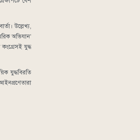
েক্ষাপটে বেশ
্তা। উল্লেখ্য,
ামরিক অভিযান’
ংগ্রেসই যুদ্ধ
িক যুদ্ধবিরতি
 আইনপ্রণেতারা