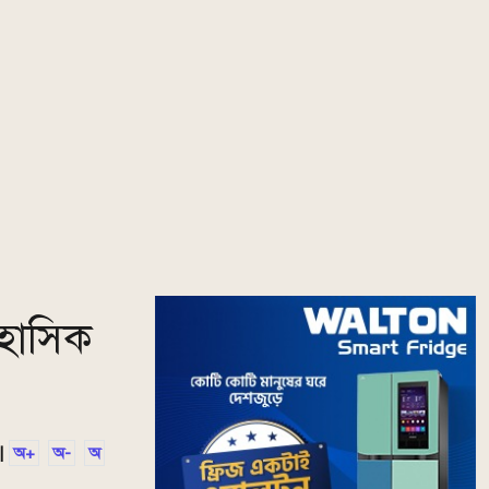
িহাসিক
|
অ+
অ-
অ