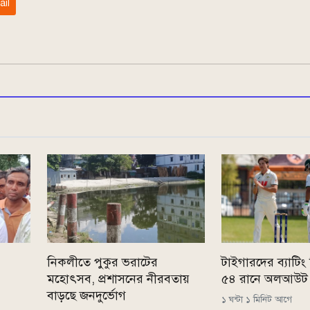
ail
নিকলীতে পুকুর ভরাটের
টাইগারদের ব্যাটিং ব
মহোৎসব, প্রশাসনের নীরবতায়
৫৪ রানে অলআউট 
বাড়ছে জনদুর্ভোগ
১ ঘন্টা ১ মিনিট আগে