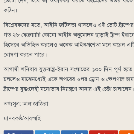
ভেটো দেন, তবে তা অকার্যকর করতে কংগ্রেসের উভয় কক্ষে দ
কঠিন।
বিশ্লেষকদের মতে, আইনি জটিলতা থাকলেও এই ভোট ট্রাম্পের একচ্ছ
গত ২৮ ফেব্রুয়ারি কোনো আইনি অনুমোদন ছাড়াই ট্রাম্প ইরান
হিসেবে অভিহিত করলেও অনেক আইনপ্রণেতা মনে করেন এটি মার্
ঘোষণা করতে পারে।
আগামী শনিবার যুক্তরাষ্ট্র-ইরান সংঘাতের ১০০ দিন পূর্ণ হতে
চললেও মাঝেমধ্যেই একে অপরের ওপর ড্রোন ও ক্ষেপণাস্ত্র হাম
ট্রাম্পের যুদ্ধংদেহী মনোভাব নিয়ন্ত্রণে আনার এই চেষ্টা চালালেন
তথ্যসূত্র: আল জাজিরা
মানবকণ্ঠ/আরআই