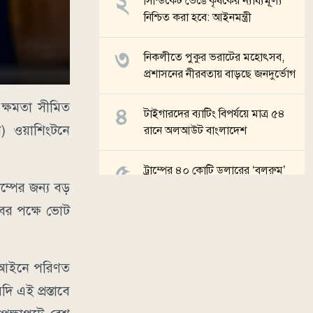
সিন্ডিকেট ভেঙে কৃষকের ন্যায্যমূল্য
নিশ্চিত করা হবে: আইনমন্ত্রী
নিকলীতে পুকুর ভরাটের মহোৎসব,
প্রশাসনের নীরবতায় বাড়ছে জনদুর্ভোগ
র ক্ষমতা সীমিত
টাইগারদের ব্যাটিং বিপর্যয়ে মাত্র ৫৪
ুন) ওয়াশিংটনে
রানে অলআউট বাংলাদেশ
ট্রাম্পের ৪০ কোটি ডলারের ‘বলরুম’
াম্পের জন্য বড়
নির্মাণ আটকে দিলো আদালত
বের পক্ষে ভোট
সব খবর
সরি আইনে পরিণত
ি এই প্রস্তাবে