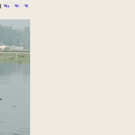
|
অ+
অ-
অ