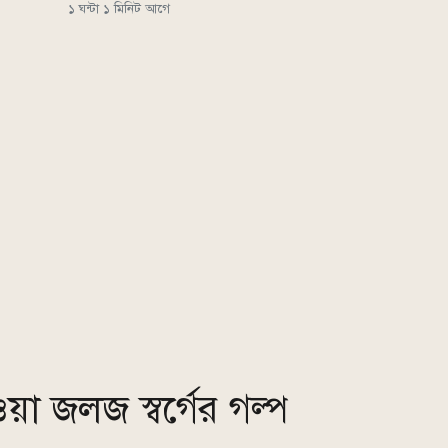
১ ঘন্টা ১ মিনিট আগে
য়া জলজ স্বর্গের গল্প