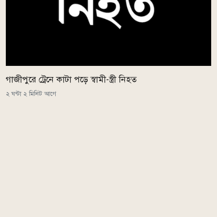
গাজীপুরে ট্রেনে কাটা পড়ে স্বামী-স্ত্রী নিহত
২ ঘন্টা ২ মিনিট আগে