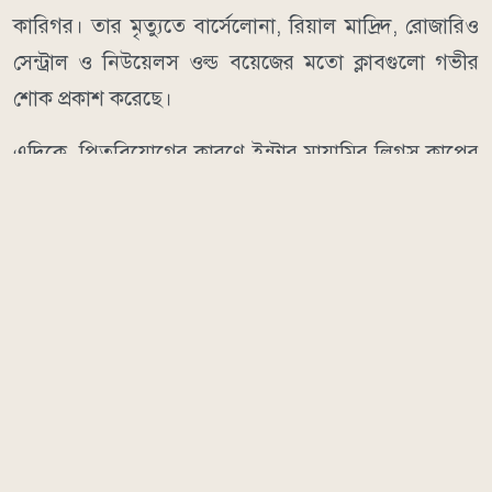
কারিগর। তার মৃত্যুতে বার্সেলোনা, রিয়াল মাদ্রিদ, রোজারিও
সেন্ট্রাল ও নিউয়েলস ওল্ড বয়েজের মতো ক্লাবগুলো গভীর
শোক প্রকাশ করেছে।
এদিকে, পিতৃবিয়োগের কারণে ইন্টার মায়ামির লিগস কাপের
ম্যাচ থেকে মেসিকে অব্যাহতি দেওয়া হয়েছে। রোববার
মন্টেরির বিপক্ষে ম্যাচে মাঠে নামেনি মায়ামি অধিনায়ক। তবে
ম্যাচ শুরুর আগে হোর্হে মেসির স্মরণে এক মিনিট নীরবতা
পালন করা হয়। গ্যালারিতে সমর্থকেরা ‘ফোর্সা লিও’ (শক্ত
থাকো লিও) লেখা প্ল্যাকার্ড নিয়ে তাদের প্রিয় ফুটবলারের প্রতি
ভালোবাসা ও সমবেদনা প্রকাশ করেন।
ম্যাচে মায়ামির হয়ে রদ্রিগো ডি পল গোল করার পর এক
আবেগঘন মুহূর্ত তৈরি হয়। বক্সের বাইরে থেকে গোল করার