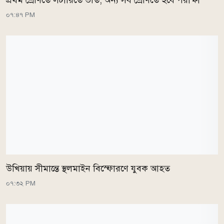
প্রথম শ্রেণিতে লটারিতে ভর্তি, অন্য সব শ্রেণিতে হবে পরীক্ষা
০৭:৪৭ PM
উখিয়ায় সীমান্তে স্থলমাইন বিস্ফোরণে যুবক আহত
০৭:৩২ PM