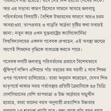
পরিমাণে লম্বা হয়েছে। তবে সেই দিন হয়তো শেষের দিকে।
আর এর সম্ভাব্য কারণ হিসেবে সামনে আসছে জলবায়ু
পরিবর্তনের বিষয়টি। বৈশ্বিক উষ্ণায়নের কারণে আরও চরম
আবহাওয়া, তাপপ্রবাহ ও বাড়তি আর্দ্রতা সৃষ্টির কথা সবারই
জানা। নতুন করে এখন যুক্তরাষ্ট্রের ক্যালিফোর্নিয়া
বিশ্ববিদ্যালয়ের একদল গবেষক দেখছেন, এই অবস্থা জন্মের
আগেই শিশুদের বৃদ্ধিকে বাধাগ্রস্ত করতে পারে।
গবেষক দলটি জলবায়ু পরিবর্তনের প্রভাবে বিশেষভাবে
ঝুঁকিপূর্ণ দক্ষিণ এশিয়ার পাঁচ বছরের কম বয়সী ২ লাখ শিশুর
ওপর গবেষণা চালিয়েছে। তারা অনুমান করেছেন, যেসব শিশু
মাতৃগর্ভে থাকার সময় গর্ভাবস্থার প্রতিটি ত্রৈমাসিকে ৩৫ ডিগ্রি
সেলসিয়াসের বেশি তাপমাত্রা ও উচ্চ আর্দ্রতার সম্মুখীন
হয়েছে, তারা তাদের বয়স অনুযায়ী প্রত্যাশিত উচ্চতার
তুলনায় ১৩ শতাংশ খাটো হবে। জন্ম থেকে পাঁচ বছর বয়স