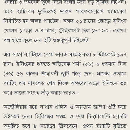
খরচায় ৩ উইকেট তুলে নিয়ে দলের জয়ে বড় ভূমিকা রাখেন।
তবে ব্যাট-বল দু’দিকেই দারুণ পারফরম্যান্সে ম্যাচসেরা
নির্বাচিত হন অক্ষর প্যাটেল। অক্ষর ২১ রানের ঝোড়ো ইনিংস
খেলেন ১ ছক্কা ও ৪ চারে, স্ট্রাইকরেট ছিল ১৯০.৯০। এরপর
বল হাতে তুলে নেন ২টি গুরুত্বপূর্ণ উইকেট।
এর আগে ব্যাটিংয়ে নেমে ভারত সংগ্রহ করে ৮ উইকেটে ১৬৭
রান। ইনিংসের শুরুতে অভিষেক শর্মা (২৮) ও শুবমান গিল
(৪৬) ৫৬ রানের উদ্বোধনী জুটি গড়ে দেন। মাঝের ওভারে
ব্যাটিং ধস নামলেও শেষ দিকে অক্ষরের ঝড়ো ইনিংসে ভর
করে ভালো সংগ্রহ দাঁড় করায় ভারত।
অস্ট্রেলিয়ার হয়ে নাথান এলিস ও অ্যাডাম জাম্পা ৩টি করে
উইকেট নেন। সিরিজের পঞ্চম ও শেষ টি-টোয়েন্টি ম্যাচটি
অনুষ্ঠিত হবে ৮ নভেম্বর ব্রিসবেনে। প্রথম ম্যাচটি বৃষ্টিতে