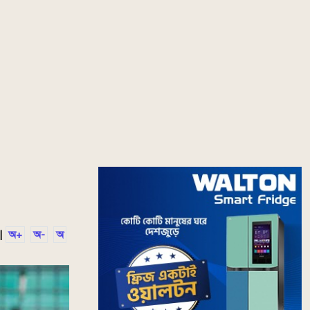
|
অ+
অ-
অ