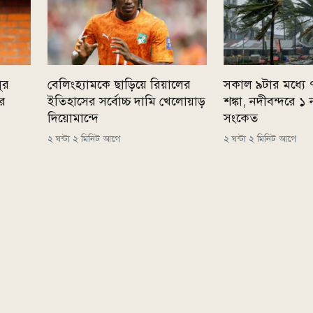
ুর
বেলিংহ্যামকে ছাড়িয়ে রিয়ালের
সকাল ৯টার মধ্যে
ের
ইতিহাসের সর্বোচ্চ দামি খেলোয়াড়
শঙ্কা, নদীবন্দরে ১ 
দিয়োমান্দে
সংকেত
২ ঘন্টা ২ মিনিট আগে
২ ঘন্টা ২ মিনিট আগে