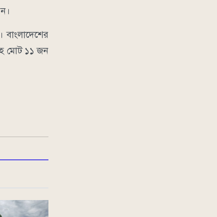
েন।
া। বাংলাদেশের
সসহ মোট ১১ জন