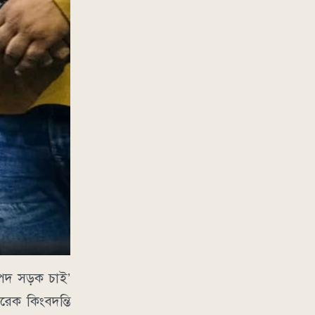
াপদ সড়ক চাই’
েক কিংবদন্তি