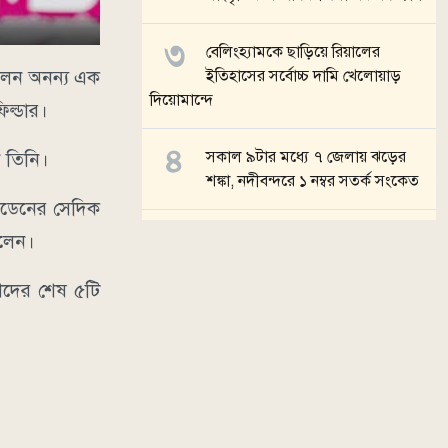
বেলিংহ্যামকে ছাড়িয়ে রিয়ালের
ড়লেন অনন্য এক
ইতিহাসের সর্বোচ্চ দামি খেলোয়াড়
দিয়োমান্দে
িল্ডার।
সকাল ৯টার মধ্যে ৭ জেলায় ঝড়ের
ন তিনি।
শঙ্কা, নদীবন্দরে ১ নম্বর সতর্ক সংকেত
ুইডেনের সেদিক
টি-টোয়েন্টি এশিয়া কাপ ২০২৬-এর
রলেন।
সূচি প্রকাশ
শদের শেষ ৫টি
সব খবর