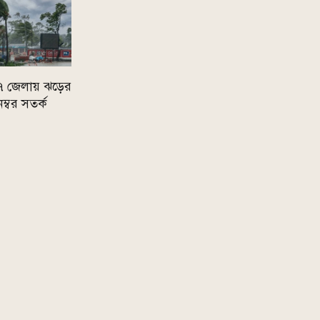
 ৭ জেলায় ঝড়ের
নম্বর সতর্ক