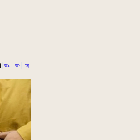
|
অ+
অ-
অ