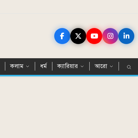
ন
কলাম
ধর্ম
ক্যারিয়ার
আরো