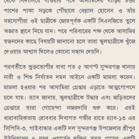
থেকে বিদ্যালয়ে যাওয়ার পথে আসামিদের বাড়ির উত্তর
পাশের পাকা সড়কে পৌঁছালে বেল্লাল হোসেন ও তাঁর
সহযোগীরা ওই ছাত্রীকে জোরপূর্বক একটি সিএনজিতে তুলে
অজ্ঞাত স্থানে নিয়ে যান। পরে পরিবারের পক্ষ থেকে আসামির
স্বজনদের কাছে বিষয়টি জানানো হলে তারা স্কুলছাত্রীকে খুঁজে
দেওয়ার আশ্বাস দিলেও কোনো সন্ধান দেয়নি।
পরবর্তীতে ভুক্তভোগীর বাবা গত ৫ আগস্ট সুন্দরগঞ্জ থানায়
নারী ও শিশু নির্যাতন দমন আইনে একটি মামলা করেন।
মামলা হওয়ার পর আসামিরা গ্রেপ্তার এড়াতে আত্মগোপনে
চলে যায়। র‍্যাব জানায়, স্কুলছাত্রীকে উদ্ধার এবং জড়িতদের
গ্রেপ্তারে তারা গোয়েন্দা নজরদারি শুরু করে। এরই
ধারাবাহিকতায় রোববার দিবাগত গভীর রাতে র‍্যাব-১৩ এর
সিপিসি-৩, গাইবান্ধার একটি দল সুন্দরগঞ্জ উপজেলার শ্রীপুর
ইউনিয়নের ৪ নম্বর ওয়ার্ডের দক্ষিণ সমস গ্রামের একটি