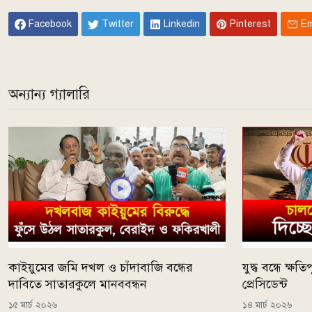
Facebook
Twitter
Linkedin
Pinterest
Em
অন্যান্য গ্যালারি
কাইয়ুমের জমি দখল ও চাঁদাবাজি বন্ধের
যুদ্ধ বন্ধে ক্
দাবিতে সাতারকুলে মানববন্ধন
প্রেসিডেন্ট
১৫ মার্চ ২০২৬
১৪ মার্চ ২০২৬