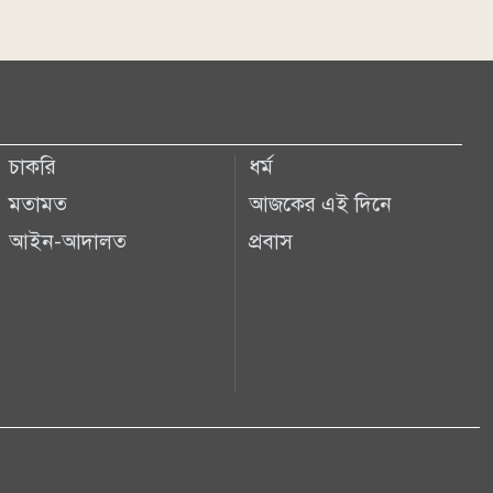
চাকরি
ধর্ম
মতামত
আজকের এই দিনে
আইন-আদালত
প্রবাস