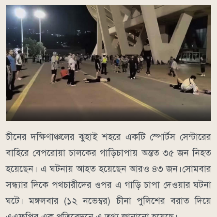
চীনের দক্ষিণাঞ্চলের ঝুহাই শহরে একটি স্পোর্টস সেন্টারের
বাহিরে বেপরোয়া চালকের গাড়িচাপায় অন্তত ৩৫ জন নিহত
হয়েছেন। এ ঘটনায় আহত হয়েছেন আরও ৪৩ জন।সোমবার
সন্ধ্যার দিকে পথচারীদের ওপর এ গাড়ি চাপা দেওয়ার ঘটনা
ঘটে। মঙ্গলবার (১২ নভেম্বর) চীনা পুলিশের বরাত দিয়ে
এএফপির এক প্রতিবেদনে এ তথ্য জানানো হয়েছে।