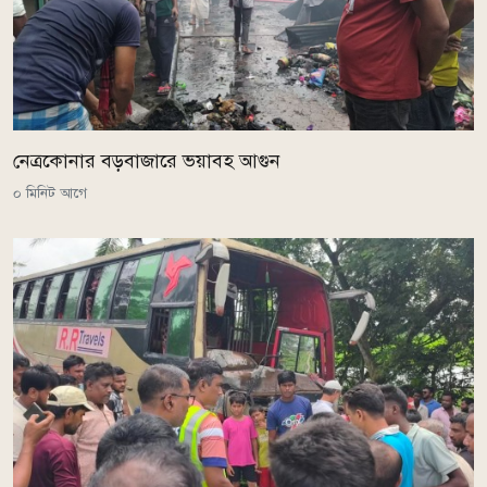
নেত্রকোনার বড়বাজারে ভয়াবহ আগুন
০ মিনিট আগে