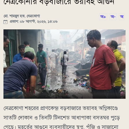
নেত্রকোনার বড়বাজারে ভয়াবহ আগুন
মো. শামছুল হক, নেত্রকোণা
অ+
অ-
অ
প্রকাশ: ০৮ আগস্ট, ২০২৬, ১৪:০৬
নেত্রকোণা শহরের প্রাণকেন্দ্র বড়বাজারে ভয়াবহ অগ্নিকাণ্ডে
সাতটি দোকান ও তিনটি টিনশেড আধাপাকা বসতঘর পুড়ে
গেছে। মুহূর্তের আগুনে ব্যবসায়ীদের স্বপ্ন, পুঁজি ও সাজানো