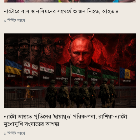
নাটোরে বাস ও নসিমনের সংঘর্ষে ৩ জন নিহত, আহত ৪
০ মিনিট আগে
ন্যাটো ভাঙতে পুতিনের 'ছায়াযুদ্ধ' পরিকল্পনা, রাশিয়া-ন্যাটো
মুখোমুখি সংঘাতের আশঙ্কা
০ মিনিট আগে