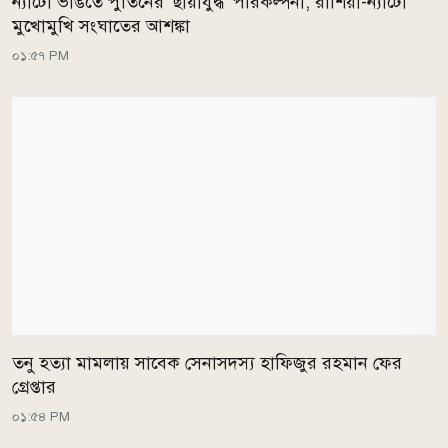
ন্যাটো ভাঙতে পুতিনের 'ছায়াযুদ্ধ' পরিকল্পনা, রাশিয়া-ন্যাটো
মুখোমুখি সংঘাতের আশঙ্কা
০১:৫৭ PM
তনু হত্যা মামলায় সাবেক সেনাসদস্য হাফিজুর রহমান ফের
গ্রেপ্তার
০১:৫৪ PM