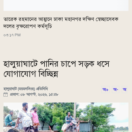
তারেক রহমানের আহ্বানে ঢাকা মহানগর দক্ষিণ স্বেচ্ছাসেবক
দলের বৃক্ষরোপণ কর্মসূচি
০৩:১৭ PM
হালুয়াঘাটে পানির চাপে সড়ক ধসে
যোগাযোগ বিচ্ছিন্ন
হালুয়াঘাট (ময়মনসিংহ) প্রতিনিধি
অ+
অ-
অ
প্রকাশ: ০৮ আগস্ট, ২০২৬, ১৫:৫৮