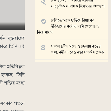
ফেসবুকে পোস্ট দিয়ে জাকসুর
সাংস্কৃতিক সম্পাদক জিসানের পদত্যাগ
বেলিংহ্যামকে ছাড়িয়ে রিয়ালের
ইতিহাসের সর্বোচ্চ দামি খেলোয়াড়
দিয়োমান্দে
ুক্তরাষ্ট্রের
াৎকারে তিনি এই
সকাল ৯টার মধ্যে ৭ জেলায় ঝড়ের
শঙ্কা, নদীবন্দরে ১ নম্বর সতর্ক সংকেত
 প্রতিবিপ্লব'
টি-টোয়েন্টি এশিয়া কাপ ২০২৬-এর
সূচি প্রকাশ
া হয়েছে। তিনি
ষী শক্তির মধ্যে
সব খবর
ের সরকার পতনে