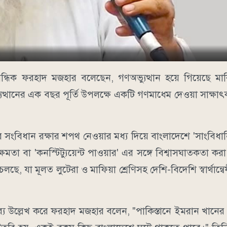
্ধিক ফরহাদ মজহার বলেছেন, গণঅভ্যুত্থান হয়ে গিয়েছে মার্কিন য
যুত্থানের এক বছর পূর্তি উপলক্ষে একটি গণমাধ্মে দেওয়া সাক্ষ
িধান রক্ষার শপথ নেওয়ার মধ্য দিয়ে বাংলাদেশে 'সাংবিধানিক
মতা বা 'কনস্টিট্যুয়েন্ট পাওয়ার' এর সঙ্গে বিশ্বাসঘাতকতা কর
 চলছে, যা মূলত লুটেরা ও মাফিয়া শ্রেণিসহ দেশি-বিদেশি স্বার্থান্বে
তব্য উল্লেখ করে ফরহাদ মজহার বলেন, "পাকিস্তানে ইমরান খান