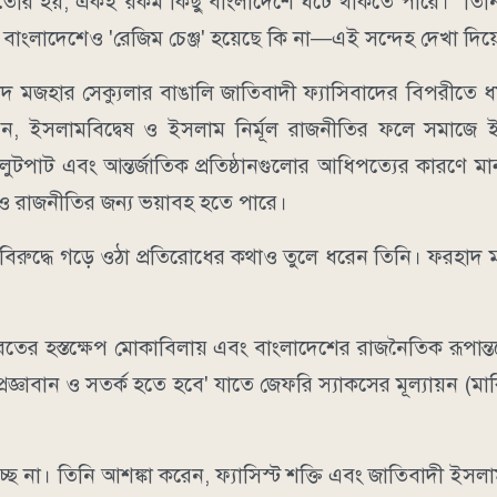
রণা তৈরি হয়, একই রকম কিছু বাংলাদেশে ঘটে থাকতে পারে।" তিনি
েমনি বাংলাদেশেও 'রেজিম চেঞ্জ' হয়েছে কি না—এই সন্দেহ দেখা দিয
হাদ মজহার সেক্যুলার বাঙালি জাতিবাদী ফ্যাসিবাদের বিপরীতে ধর
রেন, ইসলামবিদ্বেষ ও ইসলাম নির্মূল রাজনীতির ফলে সমাজে ই
েণির লুটপাট এবং আন্তর্জাতিক প্রতিষ্ঠানগুলোর আধিপত্যের কারণে
 ও রাজনীতির জন্য ভয়াবহ হতে পারে।
বাদের বিরুদ্ধে গড়ে ওঠা প্রতিরোধের কথাও তুলে ধরেন তিনি। ফরহা
ারতের হস্তক্ষেপ মোকাবিলায় এবং বাংলাদেশের রাজনৈতিক রূপান্ত
্ঞাবান ও সতর্ক হতে হবে' যাতে জেফরি স্যাকসের মূল্যায়ন (মার্কিন 
ছে না। তিনি আশঙ্কা করেন, ফ্যাসিস্ট শক্তি এবং জাতিবাদী ইসল