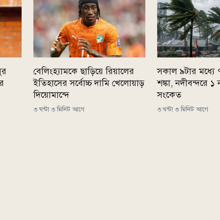
ুর
বেলিংহ্যামকে ছাড়িয়ে রিয়ালের
সকাল ৯টার মধ্যে
ের
ইতিহাসের সর্বোচ্চ দামি খেলোয়াড়
শঙ্কা, নদীবন্দরে ১ 
দিয়োমান্দে
সংকেত
৩ ঘন্টা ৩ মিনিট আগে
৩ ঘন্টা ৩ মিনিট আগে