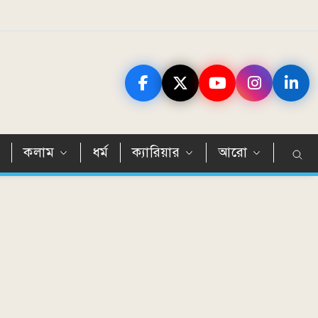
ন
কলাম
ধর্ম
ক্যারিয়ার
আরো