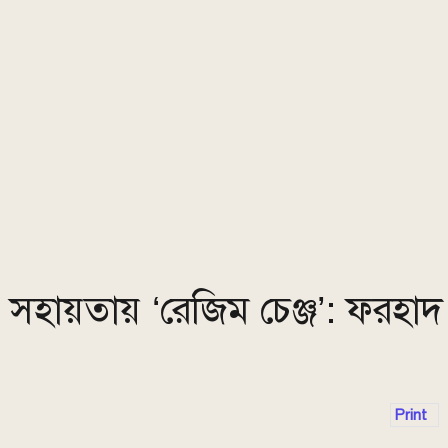
িন সহায়তায় ‘রেজিম চেঞ্জ’: ফরহাদ
Print