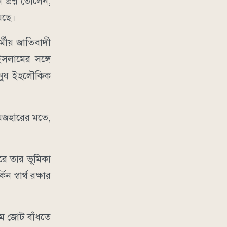
 প্রশ্ন তোলেন,
়েছে।
্মীয় জাতিবাদী
সলামের সঙ্গে
 মানুষ ইহলৌকিক
দ মজহারের মতে,
রে তার ভূমিকা
স্বার্থ রক্ষার
াম জোট বাঁধতে