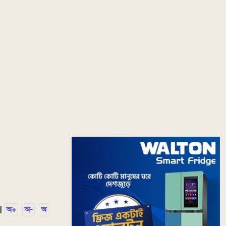
|
অ+
অ-
অ