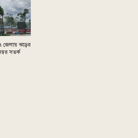
 ৭ জেলায় ঝড়ের
নম্বর সতর্ক