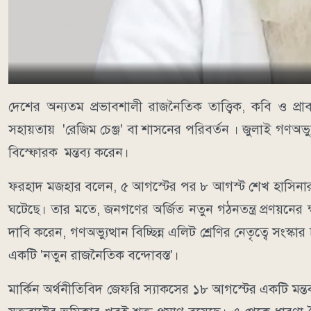
দেশের অন্যতম প্রভাবশালী রাজনৈতিক তাত্ত্বিক, কবি ও প্রাবন
সহায়তায় 'রেজিম চেঞ্জ' বা শাসনের পরিবর্তন । জুলাই গণঅভ্
বিস্ফোরক মন্তব্য করেন।
ফরহাদ মজহার বলেন, ৫ আগস্টের পর ৮ আগস্ট শেখ হাসিনার সংব
ঘটেছে। তার মতে, জনগণের অর্জিত নতুন গঠনতন্ত্র প্রণয়নের ক্ষ
দাবি করেন, গণঅভ্যুত্থান বিচ্ছিন্ন এলিট শ্রেণির নেতৃত্বে সংস্কার
একটি 'নতুন রাজনৈতিক বন্দোবস্ত'।
মার্কিন অর্থনীতিবিদ জেফরি স্যাকসের ১৮ আগস্টের একটি মন্