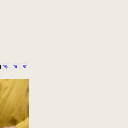
|
অ+
অ-
অ