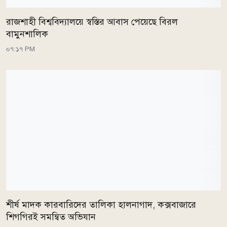
রাজশাহী বিশ্ববিদ্যালয়ে স্বস্তির আবাস পেয়েছে বিরল
বামুনশালিক
০৭:১৭ PM
শীর্ষ মাদক কারবারিদের তালিকা হালনাগাদ, কক্সবাজারে
শিগগিরই সমন্বিত অভিযান