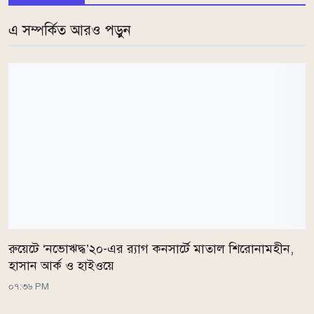
এ সম্পর্কিত আরও পড়ুন
রুয়েটে ‘নভোঋদ্ধ’২০-এর র‍্যাগ কনসার্টে মাতাল শিরোনামহীন,
হাসান আর্ক ও হাইওয়ে
০৭:৩৬ PM