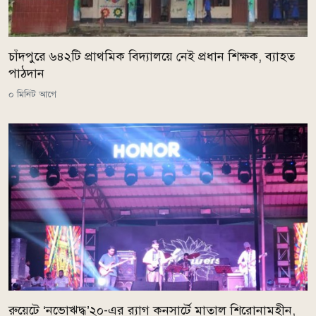
চাঁদপুরে ৬৪২টি প্রাথমিক বিদ্যালয়ে নেই প্রধান শিক্ষক, ব্যাহত
পাঠদান
০ মিনিট আগে
রুয়েটে ‘নভোঋদ্ধ’২০-এর র‍্যাগ কনসার্টে মাতাল শিরোনামহীন,