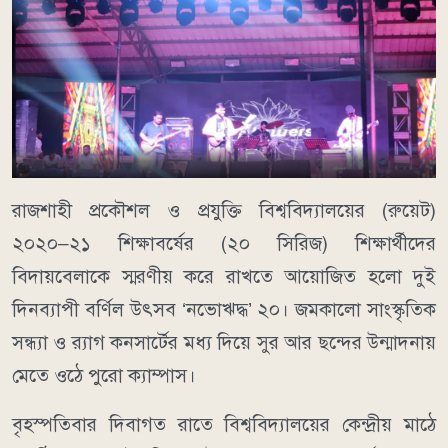
রাজশাহী প্রকৌশল ও প্রযুক্তি বিশ্ববিদ্যালয়ের (রুয়েট)
২০২০–২১ শিক্ষাবর্ষের (২০ সিরিজ) শিক্ষার্থীদের
বিদায়বেলাকে স্মরণীয় করে রাখতে আয়োজিত হলো দুই
দিনব্যাপী বর্ণিল উৎসব ‘নভোঋদ্ধ’ ২০। জমকালো সাংস্কৃতিক
সন্ধ্যা ও র‍্যাগ কনসার্টের মধ্য দিয়ে সুর আর ছন্দের উন্মাদনায়
মেতে ওঠে পুরো ক্যাম্পাস।
বৃহস্পতিবার দিবাগত রাতে বিশ্ববিদ্যালয়ের কেন্দ্রীয় মাঠে