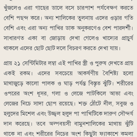
খুঁজলেও এরা গাছের ডালে বসে চারপাশ পর্যবেক্ষণ করতে
বেশি পছন্দ করে। অন্য শালিকের তুলনায় এদের ওড়ার গতি
বেশি এবং এরা অন্য পাখির ডাক অনুকরণেও বেশ পারদর্শী।
সাধারণত একা বা জোড়ায় দেখা গেলেও খাদ্যের প্রাচুর্য
থাকলে এদের ছোট ছোট দলে বিচরণ করতে দেখা যায়।
প্রায় ২১ সেন্টিমিটার লম্বা এই পাখির স্ত্রী ও পুরুষ দেখতে প্রায়
একই রকম। এদের সবচেয়ে আকর্ষণীয় বৈশিষ্ট্য হলো
মাথাজুড়ে কালো পালক ও ঘাড় পর্যন্ত বিস্তৃত ঝুঁটি। শরীরের
ওপরের অংশ ধূসর, গলা ও লেজে পাটকিলে আভা এবং
লেজের নিচে সাদা ছোপ রয়েছে। শক্ত ঠোঁটে নীল, সবুজ ও
হলুদের মিশেল এবং উজ্জ্বল হলুদ পা পাখিটিকে দারুণ সৌন্দর্য
দান করেছে। তবে অল্পবয়সী বামুনশালিকের মাথায় ঝুঁটি
থাকে না এবং শরীরের নিচের অংশ কিছুটা ফ্যাকাশে কমলা