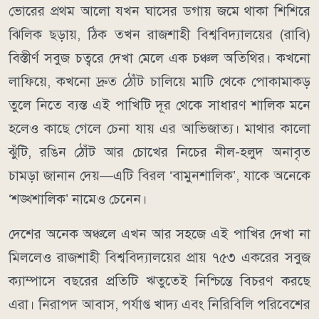
ভোরের প্রথম আলো যখন ঘাসের ডগায় জমে থাকা শিশিরে
ঝিলিক ছড়ায়, ঠিক তখন রাজশাহী বিশ্ববিদ্যালয়ের (রাবি)
বিস্তীর্ণ সবুজ চত্বরে দেখা মেলে এক চঞ্চল অতিথির। কখনো
লাফিয়ে, কখনো দ্রুত ঠোঁট চালিয়ে মাটি থেকে পোকামাকড়
তুলে নিতে ব্যস্ত এই পাখিটি দূর থেকে সাধারণ শালিক মনে
হলেও কাছে গেলে চেনা যায় এর আভিজাত্য। মাথার কালো
ঝুঁটি, রঙিন ঠোঁট আর চোখের নিচের নীল-হলুদ অনাবৃত
চামড়া জানান দেয়—এটি বিরল ‘বামুনশালিক’, যাকে অনেকে
‘শঙ্খশালিক’ নামেও চেনেন।
দেশের অনেক অঞ্চলে এখন আর সহজে এই পাখির দেখা না
মিললেও রাজশাহী বিশ্ববিদ্যালয়ের প্রায় ৭৫৩ একরের সবুজ
ক্যাম্পাসে বছরের প্রতিটি ঋতুতেই নিশ্চিন্তে বিচরণ করছে
এরা। নিরাপদ আবাস, পর্যাপ্ত খাদ্য এবং নিরিবিলি পরিবেশের