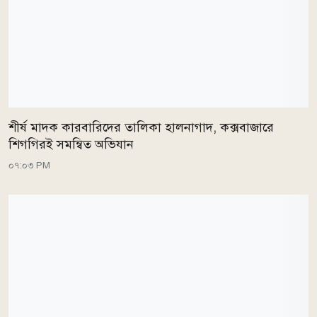
শীর্ষ মাদক কারবারিদের তালিকা হালনাগাদ, কক্সবাজারে
শিগগিরই সমন্বিত অভিযান
০৭:০৩ PM