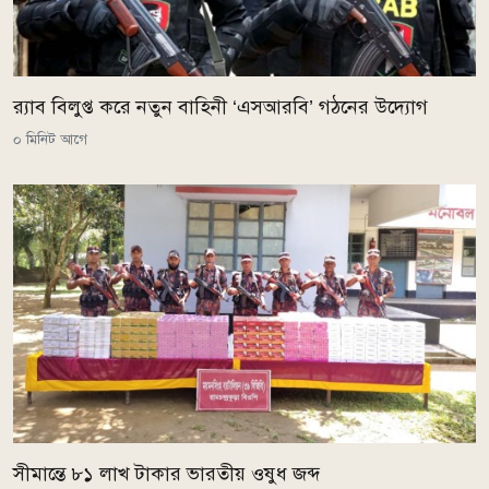
র‌্যাব বিলুপ্ত করে নতুন বাহিনী ‘এসআরবি’ গঠনের উদ্যোগ
০ মিনিট আগে
সীমান্তে ৮১ লাখ টাকার ভারতীয় ওষুধ জব্দ