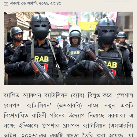
প্রকাশ: ০৬ আগস্ট, ২০২৬, ২৩:৪৫
র‌্যাপিড অ্যাকশন ব্যাটালিয়ন (র‌্যাব) বিলুপ্ত করে ‘স্পেশাল
রেসপন্স ব্যাটালিয়ন’ (এসআরবি) নামে নতুন একটি
বিশেষায়িত বাহিনী গঠনের উদ্যোগ নিয়েছে সরকার। এ
লক্ষ্যে ইতিমধ্যে ‘স্পেশাল রেসপন্স ব্যাটালিয়ন (এসআরবি)
আইন, ২০২৬’-এর একটি খসড়া তৈরি করা হয়েছে, যা