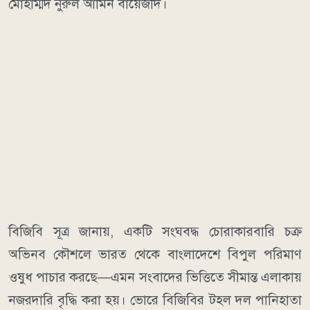
মোহাম্মদ নুরুল আমিন বায়েজীদ।
বিজিবি সূত্র জানায়, একটি সংঘবদ্ধ চোরাকারবারি চক্র
অভিনব কৌশলে ভারত থেকে বাংলাদেশে বিপুল পরিমাণ
ওষুধ পাচার করছে—এমন সংবাদের ভিত্তিতে সীমান্ত এলাকায়
নজরদারি বৃদ্ধি করা হয়। ভোরে বিজিবির টহল দল পানিহাতা