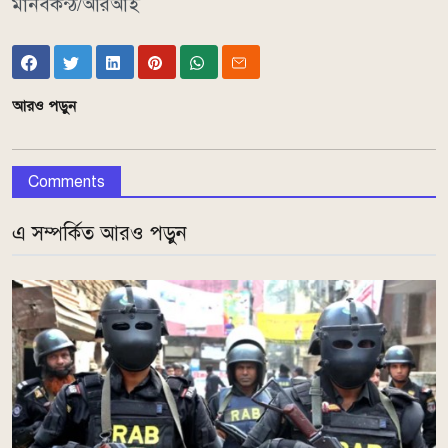
মানবকন্ঠ/আরআই
আরও পড়ুন
Comments
এ সম্পর্কিত আরও পড়ুন