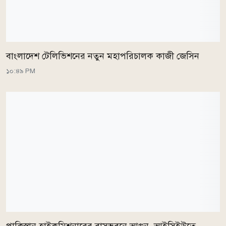
বাংলাদেশ টেলিভিশনের নতুন মহাপরিচালক কাজী জেসিন
১০:৪৯ PM
পাকিস্তান হাইকমিশনারের বাসভবনে আগুন, আইসিইউতে