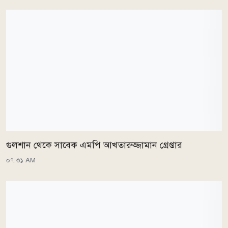
গুলশান থেকে সাবেক এমপি আখতারুজ্জামান গ্রেপ্তার
০৭:৩১ AM