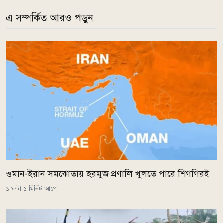
এ সম্পর্কিত আরও পড়ুন
ওমান-ইরান সমঝোতায় হরমুজ প্রণালি খুলতে পারে শিগগিরই
১ ঘন্টা ১ মিনিট আগে