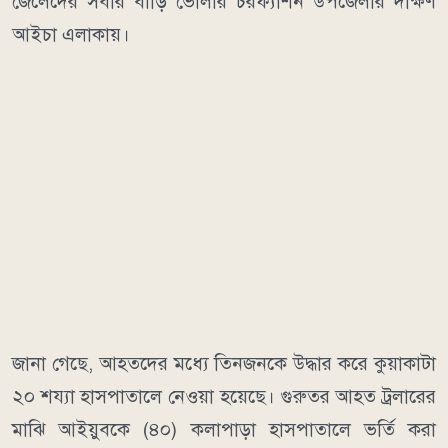
জেলেদের সবার বাড়ি ভোলার চরফ্যাশন উপজেলার দক্ষিণ
আইচা এলাকায়।
জানা গেছে, আহতদের মধ্যে তিনজনকে উদ্ধার করে কুয়াকাটা
২০ শয্যা হাসপাতালে নেওয়া হয়েছে। গুরুতর আহত ট্রলারের
মাঝি আইয়ুবকে (৪০) কলাপাড়া হাসপাতালে ভর্তি করা