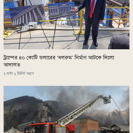
ট্রাম্পের ৪০ কোটি ডলারের ‘বলরুম’ নির্মাণ আটকে দিলো
আদালত
১ ঘন্টা ১ মিনিট আগে