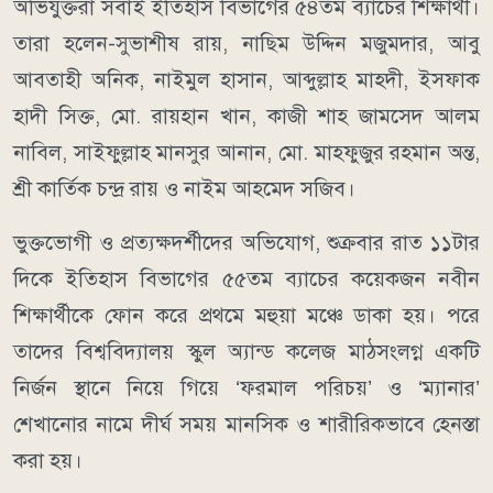
অভিযুক্তরা সবাই ইতিহাস বিভাগের ৫৪তম ব্যাচের শিক্ষার্থী।
তারা হলেন-সুভাশীষ রায়, নাছিম উদ্দিন মজুমদার, আবু
আবতাহী অনিক, নাইমুল হাসান, আব্দুল্লাহ মাহদী, ইসফাক
হাদী সিক্ত, মো. রায়হান খান, কাজী শাহ জামসেদ আলম
নাবিল, সাইফুল্লাহ মানসুর আনান, মো. মাহফুজুর রহমান অন্ত,
শ্রী কার্তিক চন্দ্র রায় ও নাইম আহমেদ সজিব।
ভুক্তভোগী ও প্রত্যক্ষদর্শীদের অভিযোগ, শুক্রবার রাত ১১টার
দিকে ইতিহাস বিভাগের ৫৫তম ব্যাচের কয়েকজন নবীন
শিক্ষার্থীকে ফোন করে প্রথমে মহুয়া মঞ্চে ডাকা হয়। পরে
তাদের বিশ্ববিদ্যালয় স্কুল অ্যান্ড কলেজ মাঠসংলগ্ন একটি
নির্জন স্থানে নিয়ে গিয়ে ‘ফরমাল পরিচয়’ ও ‘ম্যানার’
শেখানোর নামে দীর্ঘ সময় মানসিক ও শারীরিকভাবে হেনস্তা
করা হয়।