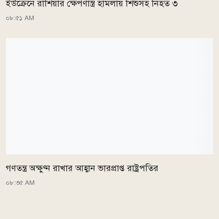
ইউক্রেনে রাশিয়ার ক্ষেপণাস্ত্র হামলায় শিশুসহ নিহত ৩
০৮:৫১ AM
গণতন্ত্র অক্ষুণ্ন রাখার আহ্বান ভারপ্রাপ্ত রাষ্ট্রপতির
০৮:৩৫ AM