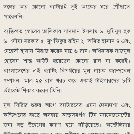
দলের আর কোনো ব্যাটারই দুই অংকের ঘরে পৌঁছাতে
পারেননি।
ব্যক্তিগত স্কোরের তালিকায় সাদমান ইসলাম ৬, মুমিনুল হক
৬, সৌম্য সরকার ৫, মুশফিকুর রহিম ২, অমিত হাসান ৪ এবং
মেহেদী হাসান মিরাজ করেন মাত্র ৬ রান। অধিনায়ক নাজমুল
হোসেন শান্ত আউট হয়েছেন কোনো রান না করেই।
বাংলাদেশের এই ব্যাটিং বিপর্যয়ের মূল নায়ক ক্যাম্পবেল
থম্পসন। মাত্র ২৫ রান খরচ করে একাই টাইগারদের ৮টি
উইকেট শিকার করেন তিনি।
মূল সিরিজ শুরুর আগে ব্যাটারদের এমন দৈন্যদশা এবং
কন্ডিশনের কাছে অসহায় আত্মসমর্পণ টিম ম্যানেজমেন্টের
জন্য বড় উদ্বেগের কারণ হয়ে দাঁড়িয়েছে। অস্ট্রেলিয়ার