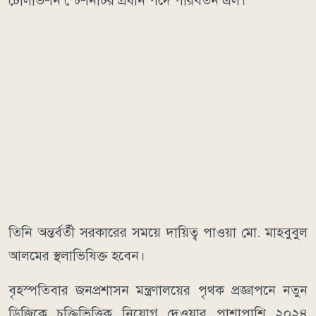
টেলিভিশন স্টেশনটির প্রধান পদে পরিবর্তন এল।
তিনি অন্তর্বর্তী সরকারের সময়ে দায়িত্ব পাওয়া মো. মাহবুবুল
আলমের স্থলাভিষিক্ত হবেন।
বৃহস্পতিবার জনপ্রশাসন মন্ত্রণালয়ের ‍পৃথক প্রজ্ঞাপনে নতুন
ডিজিকে চুক্তিভিত্তিক নিয়োগ দেওয়ার পাশাপাশি ২০২৪