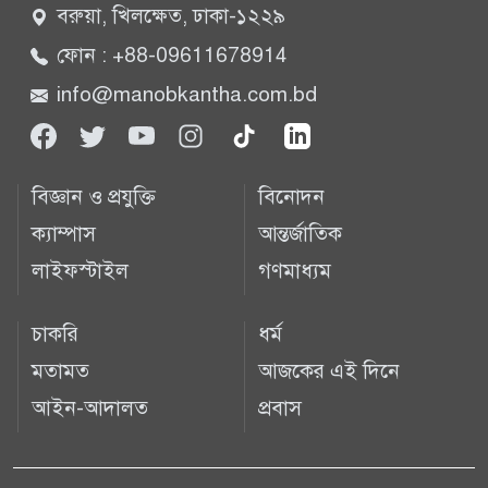
বরুয়া, খিলক্ষেত, ঢাকা-১২২৯
ফোন : +88-09611678914
info@manobkantha.com.bd
বিজ্ঞান ও প্রযুক্তি
বিনোদন
ক্যাম্পাস
আন্তর্জাতিক
লাইফস্টাইল
গণমাধ্যম
চাকরি
ধর্ম
মতামত
আজকের এই দিনে
আইন-আদালত
প্রবাস