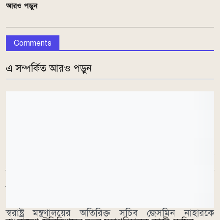
আরও পড়ুন
Comments
এ সম্পর্কিত আরও পড়ুন
প্রজ্ঞাপন অনুযায়ী, জনপ্রশাসন মন্ত্রণালয়ে সংযুক্ত সচিব মো.
ওবায়দুর রহমানকে গৃহায়ন ও গণপূর্ত মন্ত্রণালয়ের সচিব
হিসেবে নিয়োগ দেওয়া হয়েছে। তিনি এর আগে শিল্প
মন্ত্রণালয়ের সচিব হিসেবে দায়িত্ব পালন করেছেন।
স্বরাষ্ট্র মন্ত্রণালয়ের অতিরিক্ত সচিব জেসমিন নাহারকে