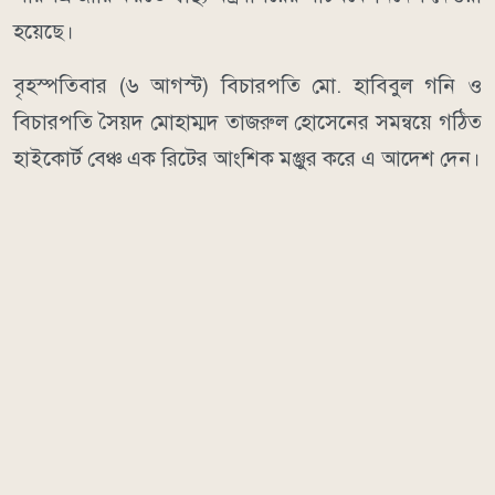
হয়েছে।
বৃহস্পতিবার (৬ আগস্ট) বিচারপতি মো. হাবিবুল গনি ও
বিচারপতি সৈয়দ মোহাম্মদ তাজরুল হোসেনের সমন্বয়ে গঠিত
হাইকোর্ট বেঞ্চ এক রিটের আংশিক মঞ্জুর করে এ আদেশ দেন।