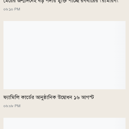
মেয়ের জন্মদিনেই বড় পর্দায় মুক্তি পাচ্ছে রণবীরের \'রামায়ণ\'
০৬:১০ PM
ফ্যামিলি কার্ডের আনুষ্ঠানিক উদ্বোধন ১৬ আগস্ট
০৬:০৮ PM