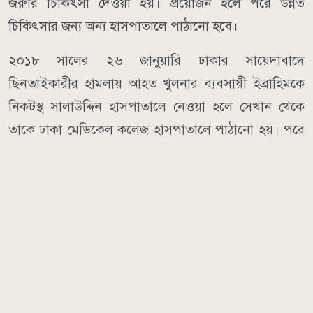
জরুরি চিকিৎসা দেওয়া হয়। প্রয়োজন হলে পরে উন্নত
চিকিৎসার জন্য অন্য হাসপাতালে পাঠানো হবে।
২০১৮ সালের ২৬ জানুয়ারি ঢাকার সায়েদাবাদে
ছিনতাইকারীর হামলায় আহত খুলনার ব্যবসায়ী ইব্রাহিমকে
নিকটস্থ সালাউদ্দিন হাসপাতালে নেওয়া হলে সেখান থেকে
তাকে ঢাকা মেডিকেল কলেজ হাসপাতালে পাঠানো হয়। পরে
সেখানে তার মৃত্যু হয়। এ ঘটনা গণমাধ্যমে প্রকাশিত হলে
জনস্বার্থে হিউম্যান রাইটস অ্যান্ড পিস ফর বাংলাদেশ
(এইচআরপিবি) হাইকোর্টে রিট আবেদন করে।
আরও পড়ুন