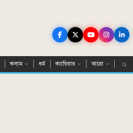
ন
কলাম
ধর্ম
ক্যারিয়ার
আরো