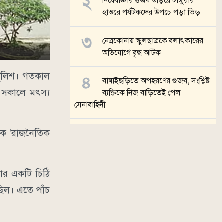
নিষেধাজ্ঞার গুজব উড়িয়ে টাঙ্গুয়ার
হাওরে পর্যটকদের উপচে পড়া ভিড়
নেত্রকোনায় স্কুলছাত্রকে বলাৎকারের
অভিযোগে বৃদ্ধ আটক
 পুলিশ। গতকাল
বাঘাইছড়িতে অপহরণের গুজব, সংশ্লিষ্ট
 সকালে মৎস্য
ব্যক্তিকে নিজ বাড়িতেই পেল
সেনাবাহিনী
াকে 'রাজনৈতিক
ব্রাহ্মণবাড়িয়ায় ভারতীয় নাগরিককে
বাংলাদেশি জন্মনিবন্ধন দেওয়ার
অভিযোগ
দার একটি চিঠি
সব খবর
 ছিল। এতে পাঁচ