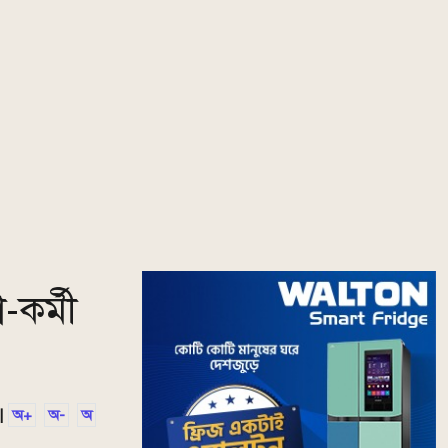
-কর্মী
|
অ+
অ-
অ