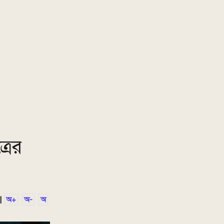
রের
|
অ+
অ-
অ