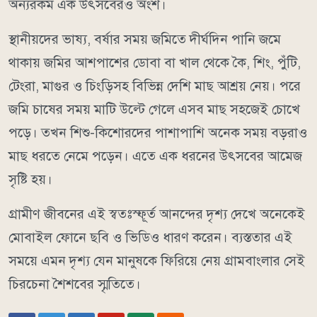
অন্যরকম এক উৎসবেরও অংশ।
স্থানীয়দের ভাষ্য, বর্ষার সময় জমিতে দীর্ঘদিন পানি জমে
থাকায় জমির আশপাশের ডোবা বা খাল থেকে কৈ, শিং, পুঁটি,
টেংরা, মাগুর ও চিংড়িসহ বিভিন্ন দেশি মাছ আশ্রয় নেয়। পরে
জমি চাষের সময় মাটি উল্টে গেলে এসব মাছ সহজেই চোখে
পড়ে। তখন শিশু-কিশোরদের পাশাপাশি অনেক সময় বড়রাও
মাছ ধরতে নেমে পড়েন। এতে এক ধরনের উৎসবের আমেজ
সৃষ্টি হয়।
গ্রামীণ জীবনের এই স্বতঃস্ফূর্ত আনন্দের দৃশ্য দেখে অনেকেই
মোবাইল ফোনে ছবি ও ভিডিও ধারণ করেন। ব্যস্ততার এই
সময়ে এমন দৃশ্য যেন মানুষকে ফিরিয়ে নেয় গ্রামবাংলার সেই
চিরচেনা শৈশবের স্মৃতিতে।