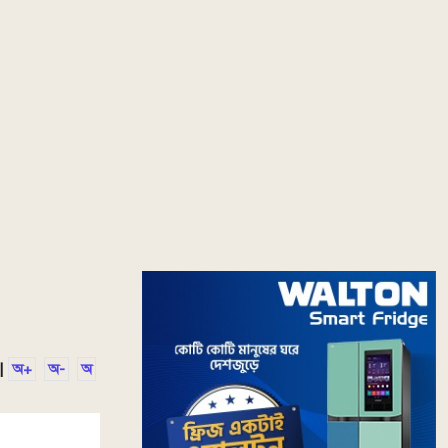
|
অ+
অ-
অ