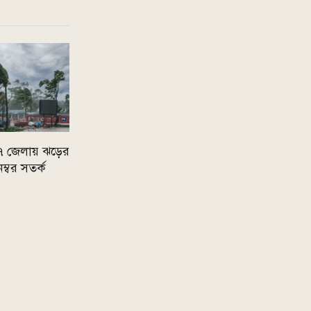
 ৭ জেলায় ঝড়ের
নম্বর সতর্ক