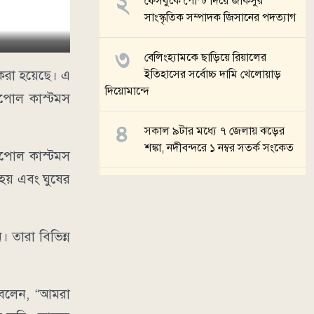
ফেসবুকে পোস্ট দিয়ে জাকসুর
সাংস্কৃতিক সম্পাদক জিসানের পদত্যাগ
বেলিংহ্যামকে ছাড়িয়ে রিয়ালের
করা হয়েছে। এ
ইতিহাসের সর্বোচ্চ দামি খেলোয়াড়
দিয়োমান্দে
াপোল কাস্টমস
সকাল ৯টার মধ্যে ৭ জেলায় ঝড়ের
শঙ্কা, নদীবন্দরে ১ নম্বর সতর্ক সংকেত
াপোল কাস্টমস
হয় এবং ঘুষের
টি-টোয়েন্টি এশিয়া কাপ ২০২৬-এর
সূচি প্রকাশ
। তারা বিভিন্ন
সব খবর
 বলেন, “আমরা