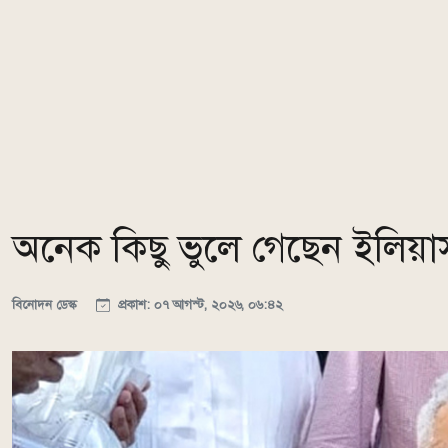
অনেক কিছু ভুলে গেছেন ইলিয়াস
বিনোদন ডেস্ক
প্রকাশ: ০৭ আগস্ট, ২০২৬, ০৬:৪২