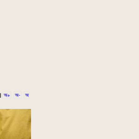
|
অ+
অ-
অ