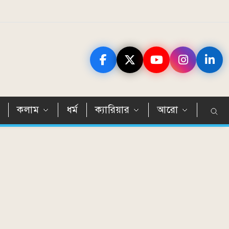
ন
কলাম
ধর্ম
ক্যারিয়ার
আরো