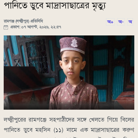
পানিতে ডুবে মাদ্রাসাছাত্রের মৃত্যু
রামগঞ্জ (লক্ষ্মীপুর) প্রতিনিধি
অ+
অ-
অ
প্রকাশ: ০৭ আগস্ট, ২০২৬, ২২:৫৭
লক্ষ্মীপুরের রামগঞ্জে সহপাঠীদের সঙ্গে খেলতে গিয়ে বিলের
পানিতে ডুবে মহসিন (১১) নামে এক মাদ্রাসাছাত্রের করুণ