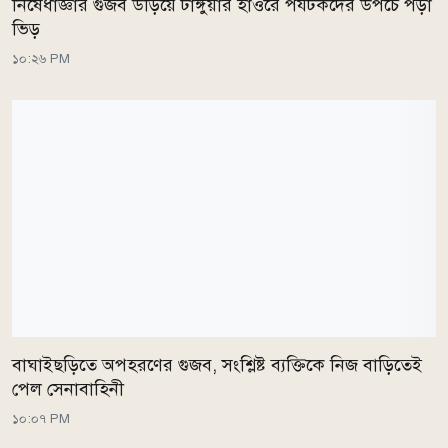
নিষেধাজ্ঞার গুজব উড়িয়ে টাঙ্গুয়ার হাওরে পর্যটকদের উপচে পড়া
ভিড়
১০:২৬ PM
বাঘাইছড়িতে অপহরণের গুজব, সংশ্লিষ্ট ব্যক্তিকে নিজ বাড়িতেই
পেল সেনাবাহিনী
১০:০৭ PM