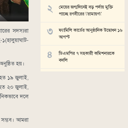
মেয়ের জন্মদিনেই বড় পর্দায় মুক্তি
পাচ্ছে রণবীরের \'রামায়ণ\'
বারের সদস্যরা
ফ্যামিলি কার্ডের আনুষ্ঠানিক উদ্বোধন ১৬
আগস্ট
১(হালুয়াঘাট-
ডিএমপির ৭ সহকারী কমিশনারকে
বদলি
নুষ্ঠিত হয়।
হাম উপসর্গে একদিনে ৬ শিশুর মৃত্যু
হত ১৯ জুলাই,
িহত ২০ জুলাই,
সব খবর
ঠানিকভাবে দলে
য়ন সম্ভব। আমরা