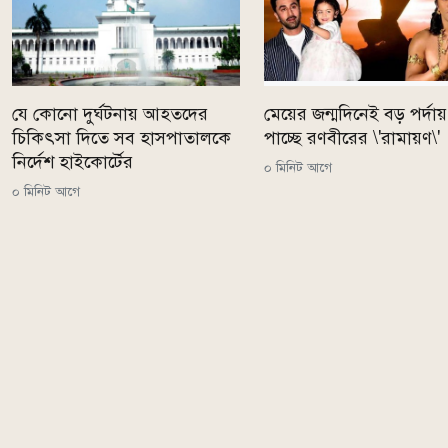
যে কোনো দুর্ঘটনায় আহতদের
মেয়ের জন্মদিনেই বড় পর্দায় 
চিকিৎসা দিতে সব হাসপাতালকে
পাচ্ছে রণবীরের \'রামায়ণ\'
নির্দেশ হাইকোর্টের
০ মিনিট আগে
০ মিনিট আগে