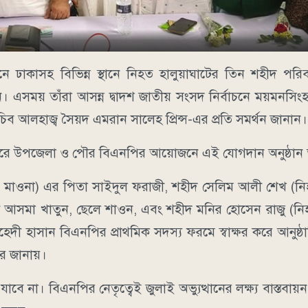
নে ঢাকাসহ বিভিন্ন স্থানে নিহত হালুয়াঘাটের তিন শহীদ পরি
এসময় তাঁরা আসন্ন দ্বাদশ জাতীয় সংসদ নির্বাচনে ময়মনসিংহ-
িব আলহাজ্ব সৈয়দ এমরান সালেহ প্রিন্স-এর প্রতি সমর্থন জানান।
্টারে উপজেলা ও পৌর বিএনপির আয়োজনে এই যোগদান অনুষ্ঠান অ
ুর মাওনা) এর পিতা সাইদুল ফরাজী, শহীদ সেলিম আলী শেখ (নি
ত্রী আসমা খাতুন, ছেলে শাওন, এবং শহীদ মনির হোসেন রাজু (ন
েহেদী হাসান বিএনপির প্রাথমিক সদস্য ফরমে স্বাক্ষর করে আনুষ্
ার জানায়।
বে না। বিএনপির নেতৃত্বেই জুলাই অভ্যুত্থানের লক্ষ্য বাস্তবা