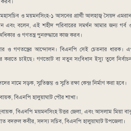
জ করব।
্ম মহাসচিব ও ময়মনসিংহ-১ আসনের প্রার্থী আলহাজ্ব সৈয়দ এমরান 
ান এবং বলেন, এই শহীদ পরিবারের সমর্থন আমার জন্য গর্ব ও 
কার ও গণতন্ত্র পুনরুদ্ধারে কাজ করব।
বিচার ও গণতন্ত্রের আন্দোলন। বিএনপি সেই চেতনার ধারক।
যবহার করতে চাইছে। গণভোট বা নতুন সংবিধান ইস্যু তুলে নির্বাচ
ামে সড়ক, স্মৃতিস্তম্ভ ও স্মৃতি রক্ষা কেন্দ্র নির্মাণ করা হবে।
আহবায়ক, বিএনপি হালুয়াঘাট পৌর শাখা।
হবায়ক, বিএনপি ময়মনসিংহ উত্তর জেলা, এবং আসলাম মিয়া বা
নাত বদরুল কবীর, সদস্য সচিব, বিএনপি হালুয়াঘাট উপজেলা।