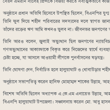
সৈয়দ এমরান সালেহ প্রিন্সকে বিজয়ী করতে সর্বাত্মকভাবে কা
অনুষ্ঠানে প্রধান অতিথি হিসেবে উপস্থিত ছিলেন, বিএনপির যুগ
তিনি ফুল দিয়ে শহীদ পরিবারের সদস্যদের দলে স্বাগত জান
তাঁদের রক্তের ঋণ আমি কখনও ভুলব না। জীবনভর জনগণের অধি
তিনি আরও বলেন, জুলাই অভ্যুত্থান ছিল জনগণের ন্যায়
গণঅভ্যুত্থানের আকাঙ্ক্ষাকে বিকৃত করে নিজেদের স্বার্থে ব্
চেষ্টা হচ্ছে, যা আসলে আওয়ামী লীগকে পুনর্বাসনের ষড়যন্ত্র।
তিনি ঘোষণা দেন, নির্বাচিত হলে হালুয়াঘাট ও ধোবাউড়ার শহীদদের ন
অনুষ্ঠানে সভাপতিত্ব করেন হানিফ মোহাম্মদ শাকের উল্লাহ, 
বিশেষ অতিথি ছিলেন অধ্যাপক এ.কে.এম এনায়েত উল্লাহ, আ
বিএনপি হালুয়াঘাট উপজেলা। সঞ্চালনায় করেন মো. আবু হাস