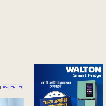
|
অ+
অ-
অ