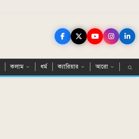
ন
কলাম
ধর্ম
ক্যারিয়ার
আরো