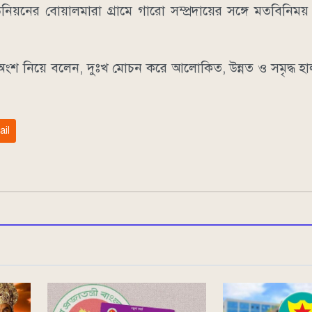
উনিয়নের বোয়ালমারা গ্রামে গারো সম্প্রদায়ের সঙ্গে মতবিনি
ংশ নিয়ে বলেন, দুঃখ মোচন করে আলোকিত, উন্নত ও সমৃদ্ধ হা
ail