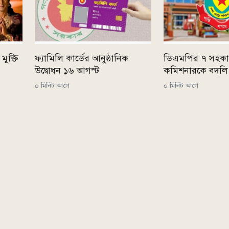
মুক্তি
ফ্যামিলি কার্ডের আনুষ্ঠানিক
ডিএমপির ৭ সহকা
উদ্বোধন ১৬ আগস্ট
কমিশনারকে বদলি
০ মিনিট আগে
০ মিনিট আগে