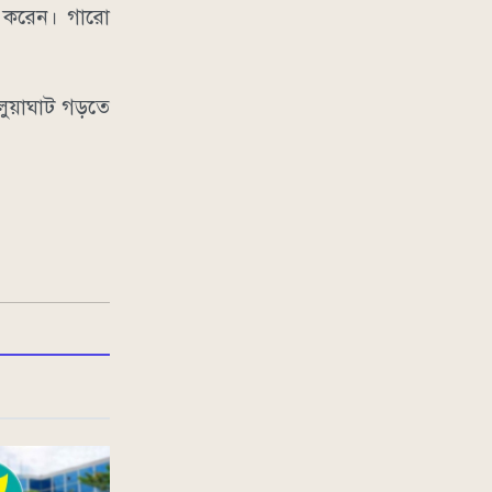
ময় করেন। গারো
লুয়াঘাট গড়তে