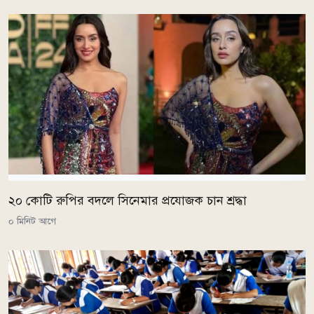
২০ কোটি রুপির বদলে সিনেমার প্রযোজক চান শ্রদ্ধা
০ মিনিট আগে