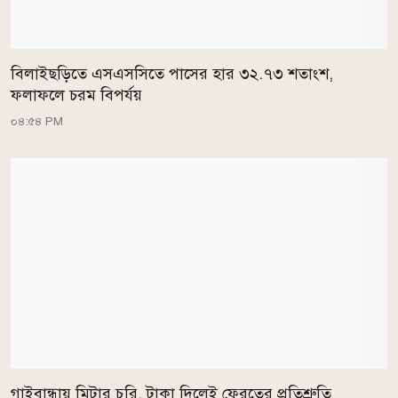
বিলাইছড়িতে এসএসসিতে পাসের হার ৩২.৭৩ শতাংশ,
ফলাফলে চরম বিপর্যয়
০৪:৫৪ PM
গাইবান্ধায় মিটার চুরি, টাকা দিলেই ফেরতের প্রতিশ্রুতি