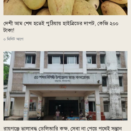
দেশী আম শেষ হতেই পুঠিয়ায় হাইব্রিডের দাপট, কেজি ২০০
টাকা!
০ মিনিট আগে
রায়গঞ্জে তালাবদ্ধ ডেলিভারি কক্ষ, সেবা না পেয়ে পথেই সন্তান