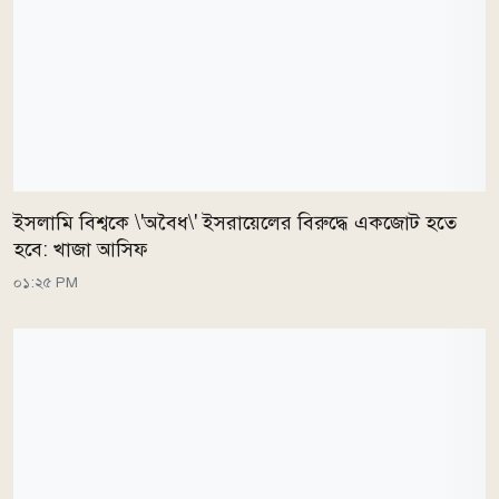
ইসলামি বিশ্বকে \'অবৈধ\' ইসরায়েলের বিরুদ্ধে একজোট হতে
হবে: খাজা আসিফ
০১:২৫ PM