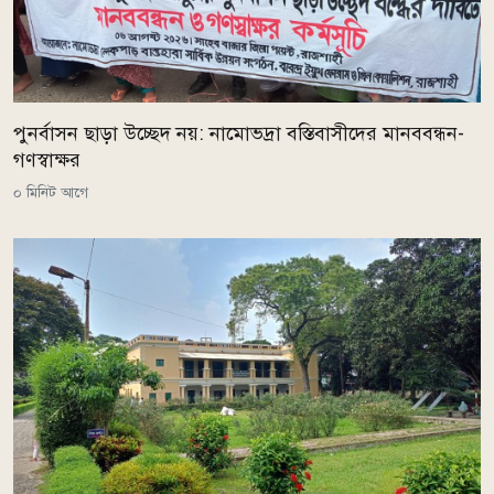
পুনর্বাসন ছাড়া উচ্ছেদ নয়: নামোভদ্রা বস্তিবাসীদের মানববন্ধন-
গণস্বাক্ষর
০ মিনিট আগে