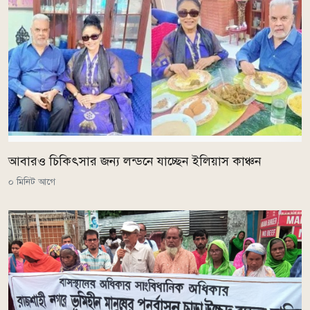
আবারও চিকিৎসার জন্য লন্ডনে যাচ্ছেন ইলিয়াস কাঞ্চন
০ মিনিট আগে