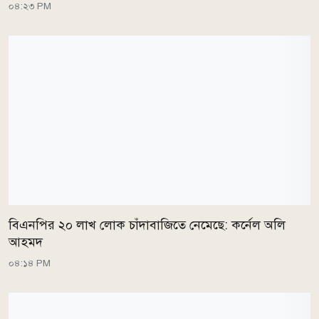
০৪:২৩ PM
বিএনপির ২০ লাখ লোক চাঁদাবাজিতে নেমেছে: কর্নেল অলি
আহমদ
০৪:১৪ PM