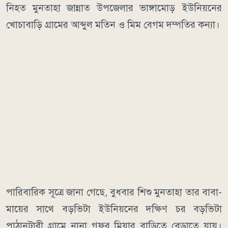
নিহত মুনতাহা জান্নাত উপজেলার ভাঙ্গামোড় ইউনিয়নের
খোচাবাড়ি গ্রামের আব্দুল মতিন ও মিম বেগম দম্পতির কন্যা।
পারিবারিক সূত্রে জানা গেছে, বুধবার শিশু মুনতাহা তার বাবা-
মায়ের সাথে বড়ভিটা ইউনিয়নের দক্ষিণ চর বড়ভিটা
পাঠানটারী গ্রামে নানা গফুর মিয়ার বাড়িতে বেড়াতে যায়।