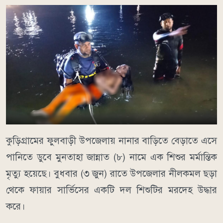
কুড়িগ্রামের ফুলবাড়ী উপজেলায় নানার বাড়িতে বেড়াতে এসে
পানিতে ডুবে মুনতাহা জান্নাত (৮) নামে এক শিশুর মর্মান্তিক
মৃত্যু হয়েছে। বুধবার (৩ জুন) রাতে উপজেলার নীলকমল ছড়া
থেকে ফায়ার সার্ভিসের একটি দল শিশুটির মরদেহ উদ্ধার
করে।