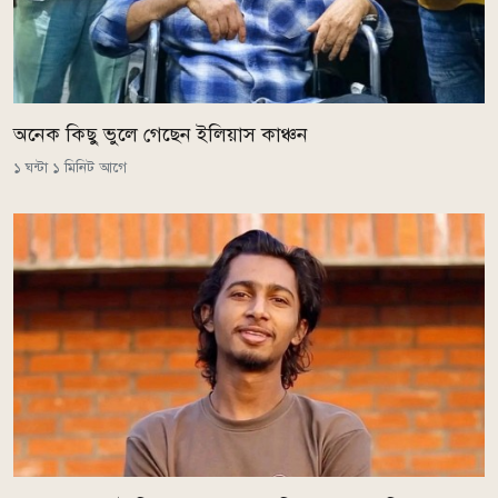
অনেক কিছু ভুলে গেছেন ইলিয়াস কাঞ্চন
১ ঘন্টা ১ মিনিট আগে