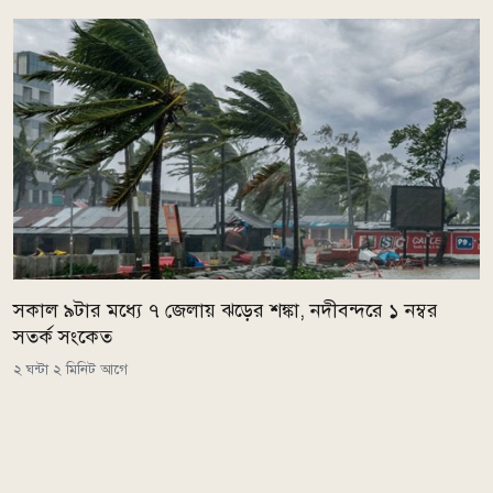
সকাল ৯টার মধ্যে ৭ জেলায় ঝড়ের শঙ্কা, নদীবন্দরে ১ নম্বর
সতর্ক সংকেত
২ ঘন্টা ২ মিনিট আগে