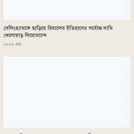
বেলিংহ্যামকে ছাড়িয়ে রিয়ালের ইতিহাসের সর্বোচ্চ দামি
খেলোয়াড় দিয়োমান্দে
০৬:০৮ AM