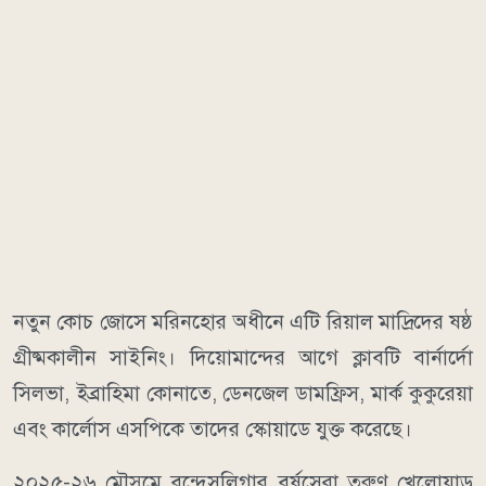
নতুন কোচ জোসে মরিনহোর অধীনে এটি রিয়াল মাদ্রিদের ষষ্ঠ
গ্রীষ্মকালীন সাইনিং। দিয়োমান্দের আগে ক্লাবটি বার্নার্দো
সিলভা, ইব্রাহিমা কোনাতে, ডেনজেল ডামফ্রিস, মার্ক কুকুরেয়া
এবং কার্লোস এসপিকে তাদের স্কোয়াডে যুক্ত করেছে।
২০২৫-২৬ মৌসুমে বুন্দেসলিগার বর্ষসেরা তরুণ খেলোয়াড়