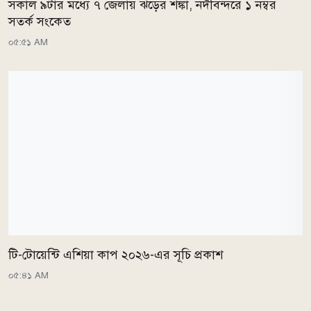
সকাল ৯টার মধ্যে ৭ জেলায় ঝড়ের শঙ্কা, নদীবন্দরে ১ নম্বর
সতর্ক সংকেত
০৫:৫১ AM
টি-টোয়েন্টি এশিয়া কাপ ২০২৬-এর সূচি প্রকাশ
০৫:৪১ AM