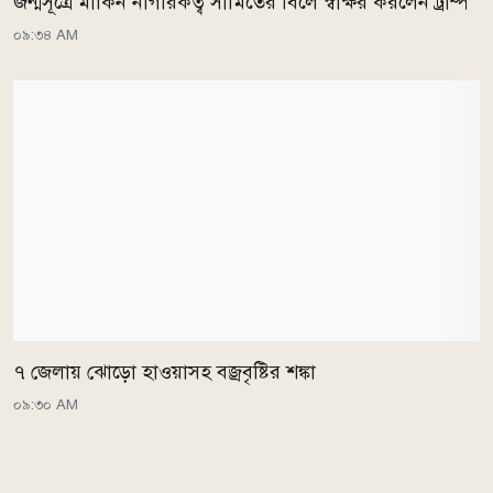
জন্মসূত্রে মার্কিন নাগরিকত্ব সীমিতের বিলে স্বাক্ষর করলেন ট্রাম্প
০৯:৩৪ AM
৭ জেলায় ঝোড়ো হাওয়াসহ বজ্রবৃষ্টির শঙ্কা
০৯:৩০ AM