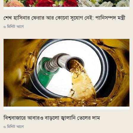
শেখ হাসিনার ফেরার আর কোনো সুযোগ নেই: পানিসম্পদ মন্ত্রী
০ মিনিট আগে
বিশ্ববাজারে আবারও বাড়লো জ্বালানি তেলের দাম
০ মিনিট আগে