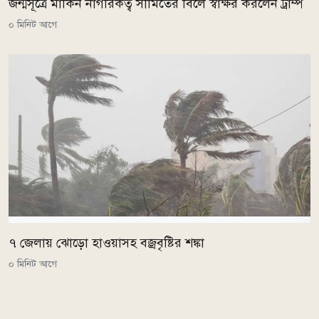
জন্মসূত্রে মার্কিন নাগরিকত্ব সীমিতের বিলে স্বাক্ষর করলেন ট্রাম্প
০ মিনিট আগে
৭ জেলায় ঝোড়ো হাওয়াসহ বজ্রবৃষ্টির শঙ্কা
০ মিনিট আগে