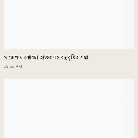
৭ জেলায় ঝোড়ো হাওয়াসহ বজ্রবৃষ্টির শঙ্কা
০৯:৩০ AM