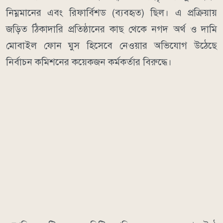
নিম্নমানের এবং রিফার্বিশড (ব্যবহৃত) ছিল। এ প্রক্রিয়ায়
জড়িত ঠিকাদারি প্রতিষ্ঠানের কাছ থেকে নগদ অর্থ ও দামি
মোবাইল ফোন ঘুস হিসেবে নেওয়ার অভিযোগ উঠেছে
নির্বাচন কমিশনের কয়েকজন কর্মকর্তার বিরুদ্ধে।