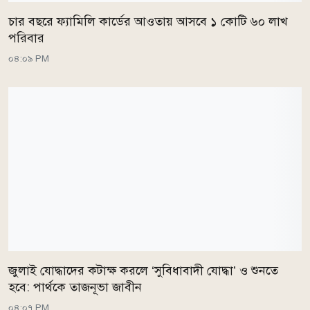
চার বছরে ফ্যামিলি কার্ডের আওতায় আসবে ১ কোটি ৬০ লাখ
পরিবার
০৪:০৯ PM
জুলাই যোদ্ধাদের কটাক্ষ করলে ‘সুবিধাবাদী যোদ্ধা’ ও শুনতে
হবে: পার্থকে তাজনূভা জাবীন
০৪:০৭ PM