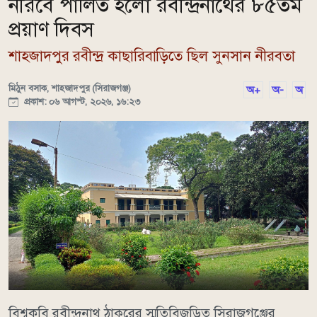
নীরবে পালিত হলো রবীন্দ্রনাথের ৮৫তম
প্রয়াণ দিবস
শাহজাদপুর রবীন্দ্র কাছারিবাড়িতে ছিল সুনসান নীরবতা
মিঠুন বসাক, শাহজাদপুর (সিরাজগঞ্জ)
অ+
অ-
অ
প্রকাশ: ০৬ আগস্ট, ২০২৬, ১৬:২৩
বিশ্বকবি রবীন্দ্রনাথ ঠাকুরের স্মৃতিবিজড়িত সিরাজগঞ্জের