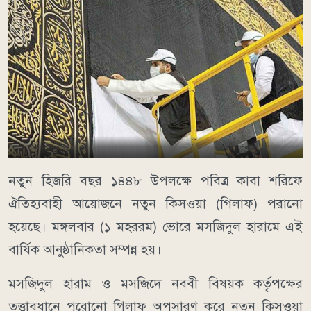
নতুন হিজরি বছর ১৪৪৮ উপলক্ষে পবিত্র কাবা শরিফে
ঐতিহ্যবাহী আয়োজনে নতুন কিসওয়া (গিলাফ) পরানো
হয়েছে। মঙ্গলবার (১ মহররম) ভোরে মসজিদুল হারামে এই
বার্ষিক আনুষ্ঠানিকতা সম্পন্ন হয়।
মসজিদুল হারাম ও মসজিদে নববী বিষয়ক কর্তৃপক্ষের
তত্ত্বাবধানে পুরোনো গিলাফ অপসারণ করে নতুন কিসওয়া