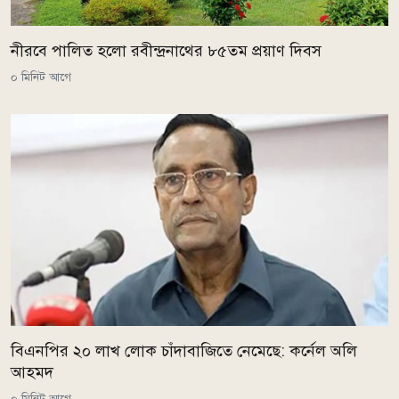
নীরবে পালিত হলো রবীন্দ্রনাথের ৮৫তম প্রয়াণ দিবস
০ মিনিট আগে
বিএনপির ২০ লাখ লোক চাঁদাবাজিতে নেমেছে: কর্নেল অলি
আহমদ
০ মিনিট আগে