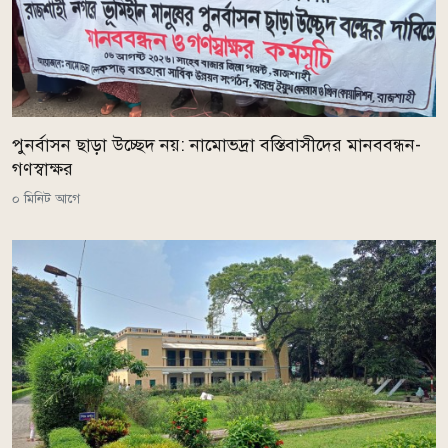
পুনর্বাসন ছাড়া উচ্ছেদ নয়: নামোভদ্রা বস্তিবাসীদের মানববন্ধন-
গণস্বাক্ষর
০ মিনিট আগে